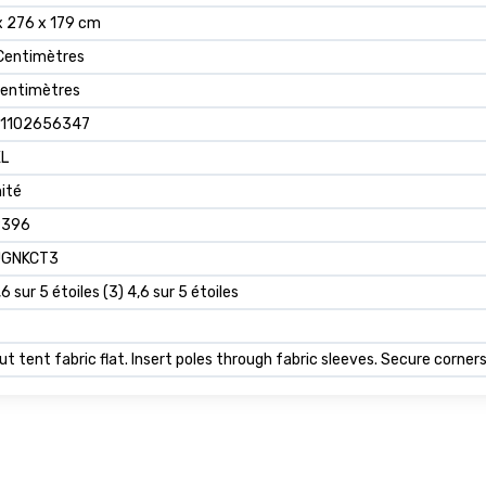
x 276 x 179 cm
Centimètres
Centimètres
1102656347
XL
nité
9396
JGNKCT3
,6 sur 5 étoiles (3) 4,6 sur 5 étoiles
ut tent fabric flat. Insert poles through fabric sleeves. Secure corner