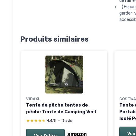
de l’air 
【Espace
garder 
accessib
Produits similaires
VIDAXL
COSTWA
Tente de pêche tentes de
Tente 
pêche Tente de Camping Vert
Portab
Isolé 
★★★★★
★★★★★
4,6/5
—
3 avis
avec F
Aérati
Voir
Voir l'offre