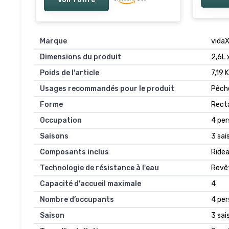
Cabane
d'hive
Marque
vida
Dimensions du produit
2,6L 
Poids de l'article
7,19 
Usages recommandés pour le produit
Pêch
Forme
Recta
Occupation
4 pe
Saisons
3 sai
Composants inclus
Ridea
Technologie de résistance à l'eau
Revê
Capacité d'accueil maximale
4
Nombre d’occupants
4 pe
Saison
3 sai