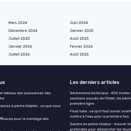
Mars 2024
Juin 2024
Décembre 2024
Janvier 2025
Juillet 2025
Août 2025
Janvier 2026
Février 2026
Juillet 2026
Août 2026
lus
Les derniers articles
e tableau des puissances des
Sécheresse historique : 400 truites 
che
saumons sauvés de l'Odet, les pêch
première ligne
cannes à pêche Delphin : ce que vous
Float tube : ce qu'il faut savoir avan
mettre à l'eau pour la première fois
fficaces pour le montage des
Sandre en pleine chaleur : trouver l
profondes pour déclencher les touc