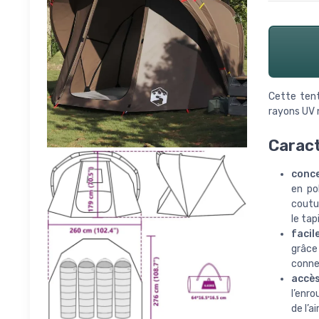
Cette tent
rayons UV n
Caract
conce
en po
coutur
le tap
facil
grâce 
conne
accès
l’enro
de l’a