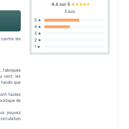
4,6 sur 5
★★★★★
★★★★★
3 avis
5 ★
4 ★
3 ★
 contre les
2 ★
1 ★
, fabriquée
 vent. les
 tandis que
ont faciles
pratique de
ous pouvez
 circulation