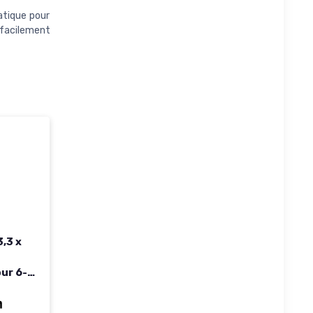
tique pour
 facilement
3,3 x
ur 6-8
mique,
s,