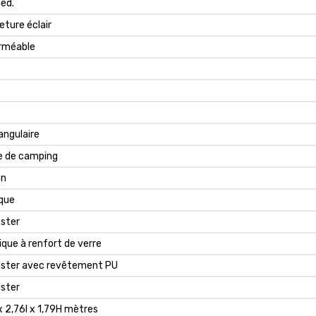
ied.
ture éclair
rméable
ngulaire
e de camping
on
que
ster
ique à renfort de verre
ester avec revêtement PU
ster
x 2,76l x 1,79H mètres