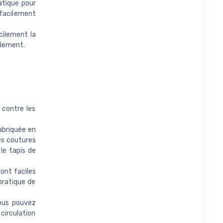
atique pour
 facilement
cilement la
ilement.
 contre les
abriquée en
es coutures
le tapis de
ont faciles
pratique de
ous pouvez
 circulation