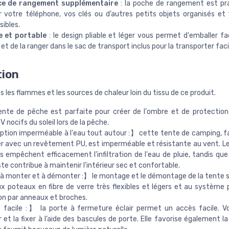
ce de rangement supplémentaire
: la poche de rangement est pr
r votre téléphone, vos clés ou d’autres petits objets organisés et
ibles.
e et portable
: le design pliable et léger vous permet d'emballer fa
et de la ranger dans le sac de transport inclus pour la transporter fac
tion
s les flammes et les sources de chaleur loin du tissu de ce produit.
nte de pêche est parfaite pour créer de l'ombre et de protection
 nocifs du soleil lors de la pêche.
ion imperméable à l'eau tout autour :】 cette tente de camping, f
r avec un revêtement PU, est imperméable et résistante au vent. L
 empêchent efficacement l'infiltration de l'eau de pluie, tandis que 
ste contribue à maintenir l'intérieur sec et confortable.
à monter et à démonter :】 le montage et le démontage de la tente s
x poteaux en fibre de verre très flexibles et légers et au système 
n par anneaux et broches.
facile :】 la porte à fermeture éclair permet un accès facile. V
er et la fixer à l’aide des bascules de porte. Elle favorise également la