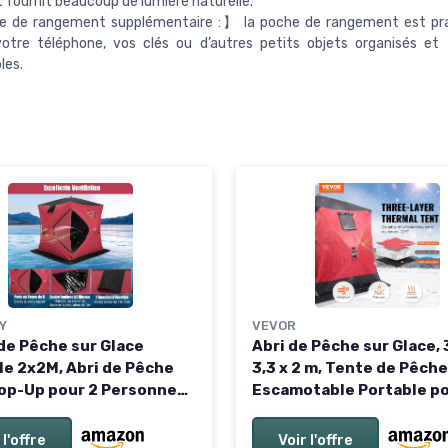
et fournit beaucoup de lumière naturelle.
 de rangement supplémentaire :】 la poche de rangement est pra
votre téléphone, vos clés ou d’autres petits objets organisés et
les.
Y
VEVOR
de Pêche sur Glace
Abri de Pêche sur Glace, 
le 2x2M, Abri de Pêche
3,3 x 2 m, Tente de Pêche
Pop-Up pour 2 Personnes
Escamotable Portable po
enêtres Porte Zippée
Personnes, Isolant Ther
ons Sac de Transport,
Tissu Oxford, avec Ancre
 l'offre
Voir l'offre