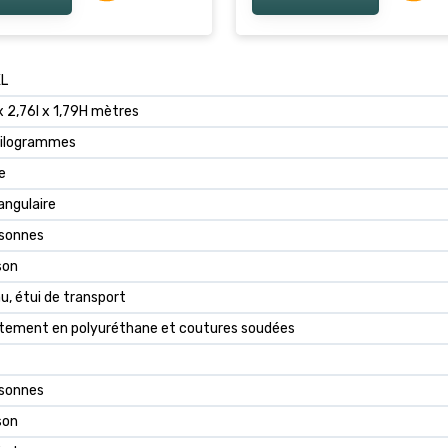
 de Glace Imperméable
Cordes, Sac de Transport
r Rouge
Pêche Hivernale
XL
x 2,76l x 1,79H mètres
Kilogrammes
e
ngulaire
rsonnes
son
u, étui de transport
tement en polyuréthane et coutures soudées
rsonnes
son