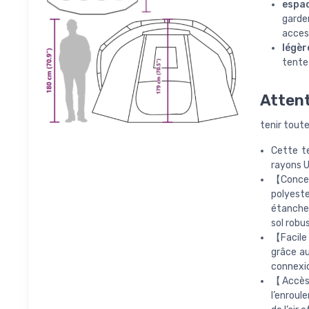
espa
garde
access
légèr
tente 
Atten
tenir toute
Cette te
rayons UV
【Concept
polyeste
étanches
sol robu
【Facile 
grâce au
connexio
【Accès 
l’enroul