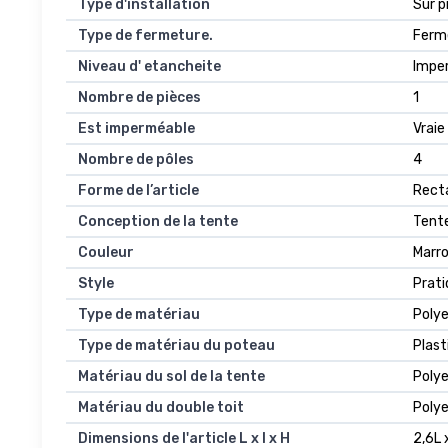
Type d'installation
Sur p
Type de fermeture.
Ferme
Niveau d' etancheite
Impe
Nombre de pièces
1
Est imperméable
Vraie
Nombre de pôles
4
Forme de l’article
Recta
Conception de la tente
Tent
Couleur
Marr
Style
Prati
Type de matériau
Polye
Type de matériau du poteau
Plast
Matériau du sol de la tente
Poly
Matériau du double toit
Polye
Dimensions de l'article L x l x H
2,6L 