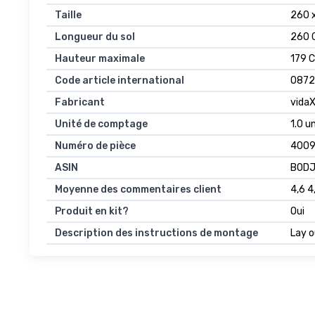
Taille
260 
Longueur du sol
260 
Hauteur maximale
179 
Code article international
0872
Fabricant
vida
Unité de comptage
1.0 u
Numéro de pièce
400
ASIN
B0D
Moyenne des commentaires client
4,6 4
Produit en kit?
Oui
Description des instructions de montage
Lay o