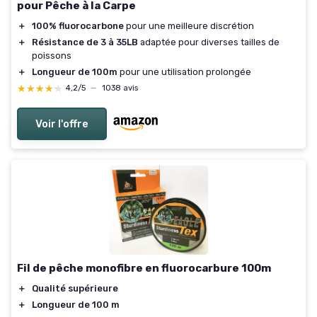
pour Pêche à la Carpe
＋
100% fluorocarbone
pour une meilleure discrétion
＋
Résistance de 3 à 35LB
adaptée pour diverses tailles de
poissons
＋
Longueur de 100m
pour une utilisation prolongée
★★★★★
★★★★★
4,2/5
—
1038 avis
Voir l'offre
Fil de pêche monofibre en fluorocarbure 100m
＋
Qualité supérieure
＋
Longueur de 100 m