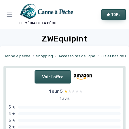
Panneau de gestion des cookies
TOPs
LE MÉDIA DE LA PÊCHE
ZWEquipint
Canne à peche
Shopping
Accessoires de ligne
Fils et bas de li
Voir l'offre
1 sur 5
★★★★★
★★★★★
1 avis
5 ★
4 ★
3 ★
2 ★