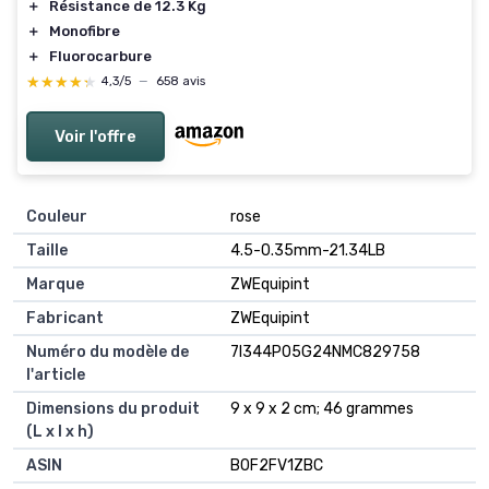
＋
Résistance de 12.3 Kg
＋
Monofibre
＋
Fluorocarbure
★★★★★
★★★★★
4,3/5
—
658 avis
Voir l'offre
Couleur
‎rose
Taille
‎4.5-0.35mm-21.34LB
Marque
‎ZWEquipint
Fabricant
‎ZWEquipint
Numéro du modèle de
‎7I344P05G24NMC829758
l'article
Dimensions du produit
‎9 x 9 x 2 cm; 46 grammes
(L x l x h)
ASIN
‎B0F2FV1ZBC