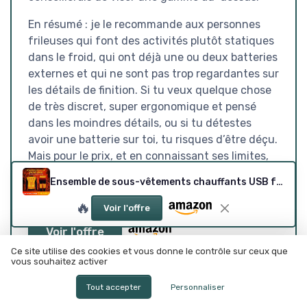
En résumé : je le recommande aux personnes
frileuses qui font des activités plutôt statiques
dans le froid, qui ont déjà une ou deux batteries
externes et qui ne sont pas trop regardantes sur
les détails de finition. Si tu veux quelque chose
de très discret, super ergonomique et pensé
dans les moindres détails, ou si tu détestes
avoir une batterie sur toi, tu risques d’être déçu.
Mais pour le prix, et en connaissant ses limites,
ça reste un achat qui se défend.
Ensemble de sous-vêtements chauffants USB for hommes sous-vêtement thermique chauffant en Fiber de carbone intelligent et épaississement en velours for l'équitation, la pêche ( Color : Black , Size : 3XL Noir
🔥
Voir l'offre
Voir l'offre
Ce site utilise des cookies et vous donne le contrôle sur ceux que
vous souhaitez activer
SOUS-NOTES
Tout accepter
Personnaliser
RAPPORT QUALITÉ-PRIX :
DESIGN SOBRE, PRATIQUE…
INTÉRESSANT SI TU SAIS CE
MAIS AVEC QUELQUES