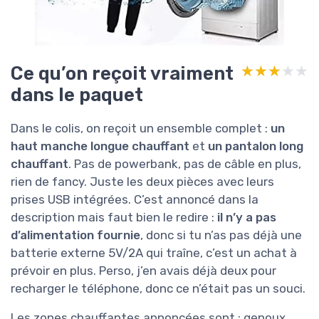
Ce qu’on reçoit vraiment
★★★★★
★★★★★
dans le paquet
Dans le colis, on reçoit un ensemble complet :
un
haut manche longue chauffant
et
un pantalon long
chauffant
. Pas de powerbank, pas de câble en plus,
rien de fancy. Juste les deux pièces avec leurs
prises USB intégrées. C’est annoncé dans la
description mais faut bien le redire :
il n’y a pas
d’alimentation fournie
, donc si tu n’as pas déjà une
batterie externe 5V/2A qui traîne, c’est un achat à
prévoir en plus. Perso, j’en avais déjà deux pour
recharger le téléphone, donc ce n’était pas un souci.
Les zones chauffantes annoncées sont : genoux,