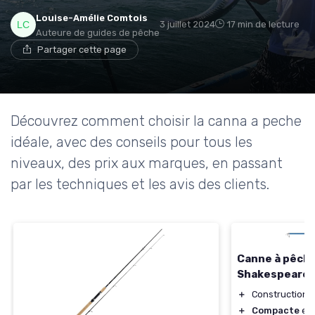
Louise-Amélie Comtois
3 juillet 2024
17 min de lecture
Auteure de guides de pêche
Partager cette page
Découvrez comment choisir la canna a peche
idéale, avec des conseils pour tous les
niveaux, des prix aux marques, en passant
par les techniques et les avis des clients.
Canne à pêch
Shakespeare F
＋
Construction 
＋
Compacte
et