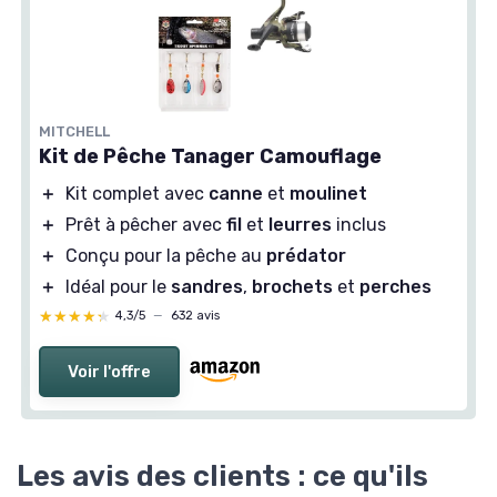
MITCHELL
Kit de Pêche Tanager Camouflage
＋
Kit complet avec
canne
et
moulinet
＋
Prêt à pêcher avec
fil
et
leurres
inclus
＋
Conçu pour la pêche au
prédator
＋
Idéal pour le
sandres
,
brochets
et
perches
★★★★★
★★★★★
4,3/5
—
632 avis
Voir l'offre
Les avis des clients : ce qu'ils