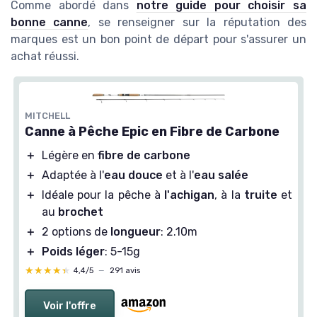
Comme abordé dans
notre guide pour choisir sa
bonne canne
, se renseigner sur la réputation des
marques est un bon point de départ pour s'assurer un
achat réussi.
MITCHELL
Canne à Pêche Epic en Fibre de Carbone
＋
Légère en
fibre de carbone
＋
Adaptée à l'
eau douce
et à l'
eau salée
＋
Idéale pour la pêche à
l'achigan
, à la
truite
et
au
brochet
＋
2 options de
longueur
: 2.10m
＋
Poids léger
: 5-15g
★★★★★
★★★★★
4,4/5
—
291 avis
Voir l'offre