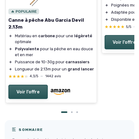
＋
Poignées mod
🔥 POPULAIRE
＋
Adaptée pour l
＋
Disponible en
Canne à pêche Abu Garcia Devil
2.13m
★★★★★
★★★★★
5/5
—
＋
Matériau en
carbone
pour une
légèreté
optimale
Voir l'offre
＋
Polyvalente
pour la pêche en eau douce
et en mer
＋
Puissance de 10-30g pour
carnassiers
＋
Longueur de 2.13m pour un
grand lancer
★★★★★
★★★★★
4,3/5
—
1442 avis
Voir l'offre
SOMMAIRE