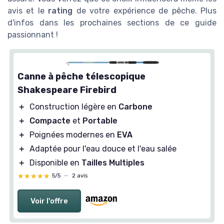
avis et le
rating
de votre expérience de pêche. Plus
d'infos dans les prochaines sections de ce guide
passionnant !
Canne à pêche télescopique
Shakespeare Firebird
＋
Construction légère en
Carbone
＋
Compacte
et
Portable
＋
Poignées modernes en
EVA
＋
Adaptée pour l'eau douce et l'eau salée
＋
Disponible en
Tailles Multiples
★★★★★
★★★★★
5/5
—
2 avis
Voir l'offre