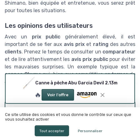
Shimano, bien équipée et entretenue, vous serez prêt
pour toutes les situations.
Les opinions des utilisateurs
Avec un
prix public
généralement élevé, il est
important de se fier aux
avis prix
et
rating
des autres
clients
. Prenez le temps de consulter un
comparateur
et de lire attentivement les
avis prix public
pour éviter
les mauvaises surprises. Un exemple typique est la
cannes Okuma
qui,
bien que compétitive en termes de
coût
, jouit d’une solide
réputation
parmi les
publics
Canne à pêche Abu Garcia Devil 2.13m
adeptes de pêche en eau douce.
🔥
Voir l'offre
Voir les tests de notre rédaction
Ce site utilise des cookies et vous donne le contrôle sur ceux que
vous souhaitez activer
Mitchell
Tout accepter
Personnaliser
Test Mitchell Epic