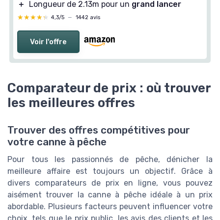
＋
Longueur de 2.13m pour un
grand lancer
★★★★★
★★★★★
4,3/5
—
1442 avis
Voir l'offre
Comparateur de prix : où trouver
les meilleures offres
Trouver des offres compétitives pour
votre canne à pêche
Pour tous les passionnés de pêche, dénicher la
meilleure affaire est toujours un objectif. Grâce à
divers comparateurs de prix en ligne, vous pouvez
aisément trouver la canne à pêche idéale à un prix
abordable. Plusieurs facteurs peuvent influencer votre
choix, tels que le prix public, les avis des clients et les