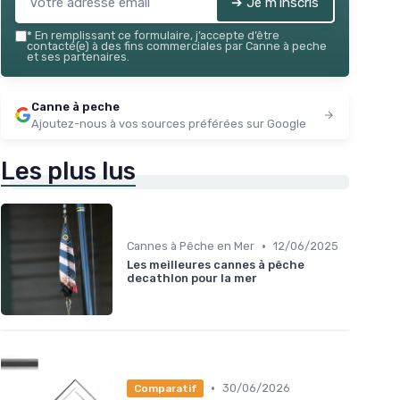
➔ Je m'inscris
*
En remplissant ce formulaire, j’accepte d’être
contacté(e) à des fins commerciales par Canne à peche
et ses partenaires.
Canne à peche
Ajoutez-nous à vos sources préférées sur Google
Les plus lus
•
Cannes à Pêche en Mer
12/06/2025
Les meilleures cannes à pêche
decathlon pour la mer
•
30/06/2026
Comparatif