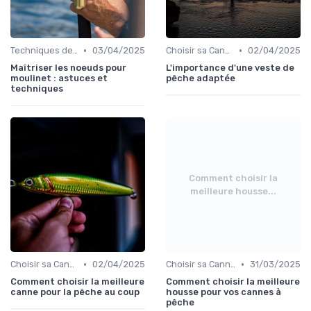
•
•
Techniques de Pêche
03/04/2025
Choisir sa Canne et son Équipement
02/04/2025
Maîtriser les noeuds pour
L'importance d'une veste de
moulinet : astuces et
pêche adaptée
techniques
Comment choisir la
meilleure housse...
•
•
Choisir sa Canne et son Équipement
02/04/2025
Choisir sa Canne et son Équipement
31/03/2025
Comment choisir la meilleure
Comment choisir la meilleure
canne pour la pêche au coup
housse pour vos cannes à
pêche