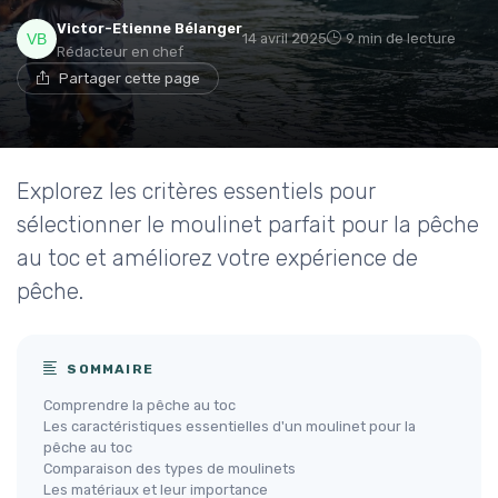
Victor-Etienne Bélanger
14 avril 2025
9 min de lecture
Rédacteur en chef
Partager cette page
Explorez les critères essentiels pour
sélectionner le moulinet parfait pour la pêche
au toc et améliorez votre expérience de
pêche.
SOMMAIRE
Comprendre la pêche au toc
Les caractéristiques essentielles d'un moulinet pour la
pêche au toc
Comparaison des types de moulinets
Les matériaux et leur importance