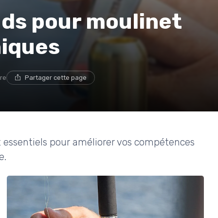
uds pour moulinet
niques
ure
Partager cette page
t essentiels pour améliorer vos compétences
e.