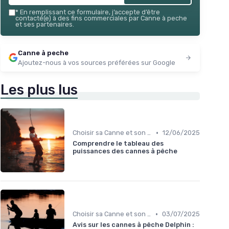
*
En remplissant ce formulaire, j’accepte d’être
contacté(e) à des fins commerciales par Canne à peche
et ses partenaires.
Canne à peche
Ajoutez-nous à vos sources préférées sur Google
Les plus lus
•
Choisir sa Canne et son Équipement
12/06/2025
Comprendre le tableau des
puissances des cannes à pêche
•
Choisir sa Canne et son Équipement
03/07/2025
Avis sur les cannes à pêche Delphin :