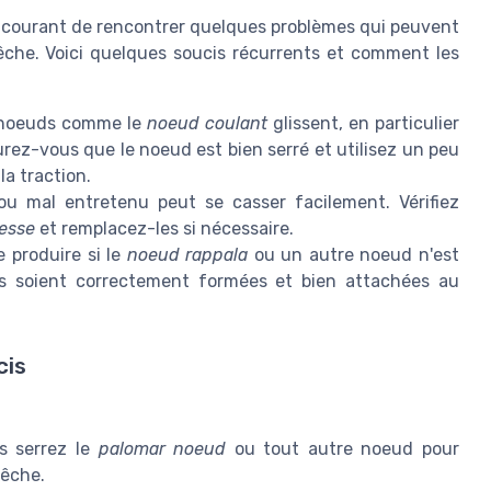
st courant de rencontrer quelques problèmes qui peuvent
êche. Voici quelques soucis récurrents et comment les
s noeuds comme le
noeud coulant
glissent, en particulier
urez-vous que le noeud est bien serré et utilisez un peu
la traction.
u mal entretenu peut se casser facilement. Vérifiez
resse
et remplacez-les si nécessaire.
 produire si le
noeud rappala
ou un autre noeud n'est
es soient correctement formées et bien attachées au
cis
s serrez le
palomar noeud
ou tout autre noeud pour
pêche.