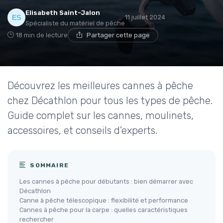
Elisabeth Saint-Jalon
11 juillet 2024
Spécialiste du matériel de pêche
18 min de lecture
Partager cette page
Découvrez les meilleures cannes à pêche
chez Décathlon pour tous les types de pêche.
Guide complet sur les cannes, moulinets,
accessoires, et conseils d'experts.
SOMMAIRE
Les cannes à pêche pour débutants : bien démarrer avec
Décathlon
Canne à pêche télescopique : flexibilité et performance
Cannes à pêche pour la carpe : quelles caractéristiques
rechercher