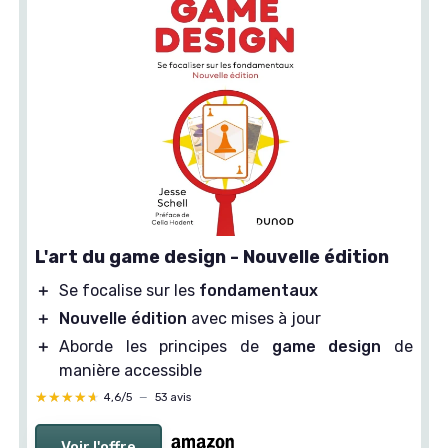
L'art du game design - Nouvelle édition
＋
Se focalise sur les
fondamentaux
＋
Nouvelle édition
avec mises à jour
＋
Aborde les principes de
game design
de
manière accessible
★★★★★
★★★★★
4,6/5
—
53 avis
Voir l'offre