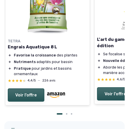
L'art du game 
TETRA
édition
Engrais Aquatique 8 L
＋
Se focalise sur
＋
Favorise la croissance
des plantes
＋
Nouvelle édit
＋
Nutriments
adaptés pour bassin
＋
Aborde les pr
＋
Pratique
pour jardins et bassins
manière acces
ornementaux
★★★★★
★★★★★
4,6/5
★★★★★
★★★★★
4,4/5
—
226 avis
Voir l'offre
Voir l'offre