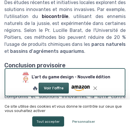
Des études récentes et initiatives locales explorent des
solutions innovantes et moins invasives. Par exemple,
l'utilisation du
biocontrôle
, utilisant des ennemis
naturels de la jussie, est expérimentée dans certaines
régions. Selon le Pr. Lucille Barat, de l'Université de
Poitiers, ces méthodes bio peuvent réduire de 20 %
l'usage de produits chimiques dans les
parcs naturels
et
bassins d'agréments aquariums
.
Conclusion provisoire
Les débats autour de la gestion de la jussie montrent
L'art du game design - Nouvelle édition
l'importance de trouver un équilibre entre protection
🔥
Voir l'offre
de l'environnement et impératifs économiques. Sans
compromis et solutions innovantes, la lutte contre
cette
plante exotique envahissante
risque d'être
Ce site utilise des cookies et vous donne le contrôle sur ceux que
longue et coûteuse.
vous souhaitez activer
Tout accepter
Personnaliser
Ressources et documentation