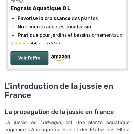
TETRA
Engrais Aquatique 8 L
＋
Favorise la croissance
des plantes
＋
Nutriments
adaptés pour bassin
＋
Pratique
pour jardins et bassins ornementaux
★★★★★
★★★★★
4,4/5
—
226 avis
Voir l'offre
L'introduction de la jussie en
France
La propagation de la jussie en france
La jussie, ou
Ludwigia
, est une plante aquatique
originaire d'Amérique du Sud et des États-Unis. Elle a