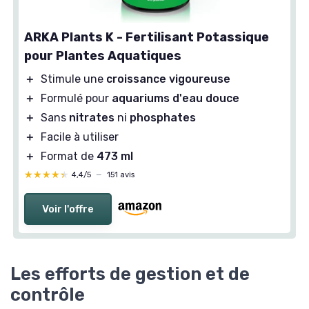
ARKA Plants K - Fertilisant Potassique
pour Plantes Aquatiques
＋
Stimule une
croissance vigoureuse
＋
Formulé pour
aquariums d'eau douce
＋
Sans
nitrates
ni
phosphates
＋
Facile à utiliser
＋
Format de
473 ml
★★★★★
★★★★★
4,4/5
—
151 avis
Voir l'offre
Les efforts de gestion et de
contrôle