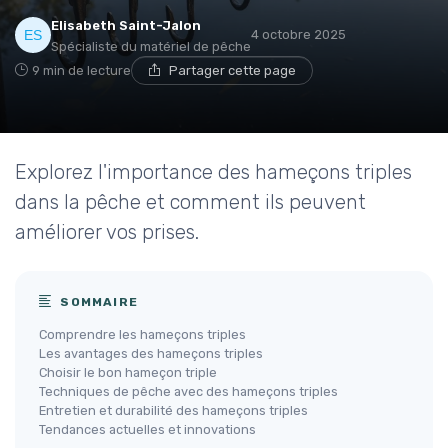
Elisabeth Saint-Jalon
4 octobre 2025
Spécialiste du matériel de pêche
9 min de lecture
Partager cette page
Explorez l'importance des hameçons triples
dans la pêche et comment ils peuvent
améliorer vos prises.
SOMMAIRE
Comprendre les hameçons triples
Les avantages des hameçons triples
Choisir le bon hameçon triple
Techniques de pêche avec des hameçons triples
Entretien et durabilité des hameçons triples
Tendances actuelles et innovations