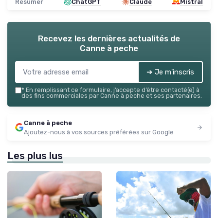
Résumer
ChatGPT
Claude
Mistral
Recevez les dernières actualités de
Canne à peche
➔ Je m'inscris
*
En remplissant ce formulaire, j’accepte d’être contacté(e) à
des fins commerciales par Canne à peche et ses partenaires.
Canne à peche
Ajoutez-nous à vos sources préférées sur Google
Les plus lus