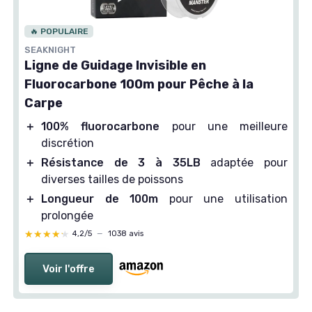
🔥 POPULAIRE
SEAKNIGHT
Ligne de Guidage Invisible en
Fluorocarbone 100m pour Pêche à la
Carpe
＋
100% fluorocarbone
pour une meilleure
discrétion
＋
Résistance de 3 à 35LB
adaptée pour
diverses tailles de poissons
＋
Longueur de 100m
pour une utilisation
prolongée
★★★★★
★★★★★
4,2/5
—
1038 avis
Voir l'offre