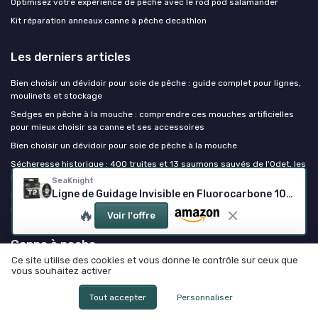
Optimisez votre expérience de pêche avec le rod pod salamander
Kit réparation anneaux canne à pêche decathlon
Les derniers articles
Bien choisir un dévidoir pour soie de pêche : guide complet pour lignes,
moulinets et stockage
Sedges en pêche à la mouche : comprendre ces mouches artificielles
pour mieux choisir sa canne et ses accessoires
Bien choisir un dévidoir pour soie de pêche à la mouche
Sécheresse historique : 400 truites et 13 saumons sauvés de l'Odet, les
pêcheurs en première ligne
SeaKnight
Ligne de Guidage Invisible en Fluorocarbone 100m pour Pêche à la Carpe
Float tube : ce qu'il faut savoir avant de se mettre à l'eau pour la
première fois
🔥
Voir l'offre
Canne à peche
Ce site utilise des cookies et vous donne le contrôle sur ceux que
vous souhaitez activer
Tout accepter
Personnaliser
Mentions légales
Politique de confidentialité