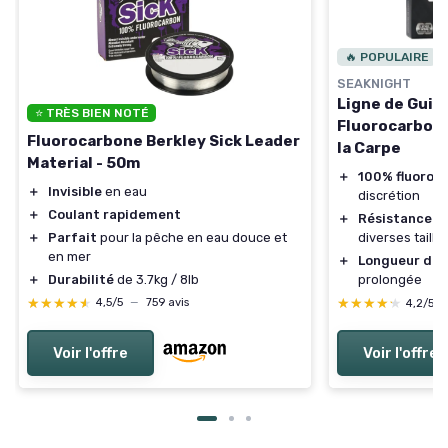
🔥 POPULAIRE
SEAKNIGHT
Ligne de Guida
⭐ TRÈS BIEN NOTÉ
Fluorocarbon
Fluorocarbone Berkley Sick Leader
la Carpe
Material - 50m
＋
100% fluoroc
＋
Invisible
en eau
discrétion
＋
Coulant rapidement
＋
Résistance de
＋
Parfait
pour la pêche en eau douce et
diverses taill
en mer
＋
Longueur de
＋
Durabilité
de 3.7kg / 8lb
prolongée
★★★★★
★★★★★
★★★★★
★★★★★
4,5/5
—
759 avis
4,2/5
Voir l'offre
Voir l'offre