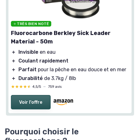
⭐ TRÈS BIEN NOTÉ
Fluorocarbone Berkley Sick Leader
Material - 50m
＋
Invisible
en eau
＋
Coulant rapidement
＋
Parfait
pour la pêche en eau douce et en mer
＋
Durabilité
de 3.7kg / 8lb
★★★★★
★★★★★
4,5/5
—
759 avis
Voir l'offre
Pourquoi choisir le