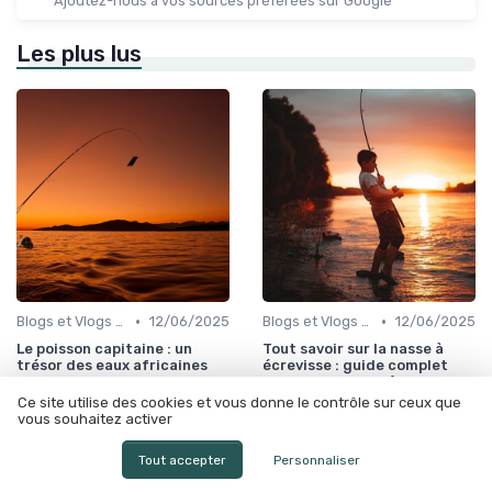
Ajoutez-nous à vos sources préférées sur Google
Les plus lus
•
•
Blogs et Vlogs sur la Pêche
12/06/2025
Blogs et Vlogs sur la Pêche
12/06/2025
Le poisson capitaine : un
Tout savoir sur la nasse à
trésor des eaux africaines
écrevisse : guide complet
pour les passionnés de pêche
Ce site utilise des cookies et vous donne le contrôle sur ceux que
vous souhaitez activer
Tout accepter
Personnaliser