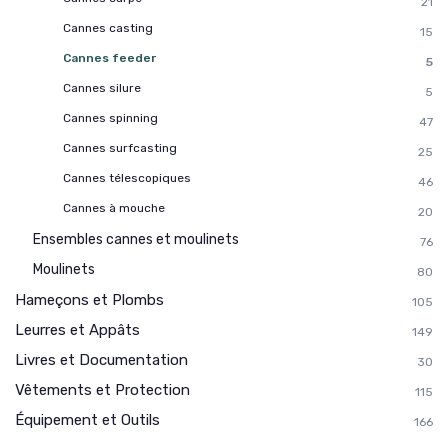
21
Cannes casting
15
Cannes feeder
5
Cannes silure
5
Cannes spinning
47
Cannes surfcasting
25
Cannes télescopiques
46
Cannes à mouche
20
Ensembles cannes et moulinets
76
Moulinets
80
Hameçons et Plombs
105
Leurres et Appâts
149
Livres et Documentation
30
Vêtements et Protection
115
Équipement et Outils
166