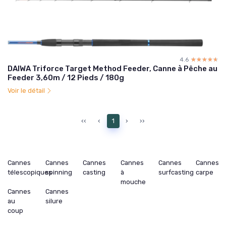
4.6
☆☆☆☆☆
★★★★★
DAIWA Triforce Target Method Feeder, Canne à Pêche au
Feeder 3,60m / 12 Pieds / 180g
Voir le détail
‹‹
‹
1
›
››
Cannes
Cannes
Cannes
Cannes
Cannes
Cannes
télescopiques
spinning
casting
à
surfcasting
carpe
mouche
Cannes
Cannes
au
silure
coup