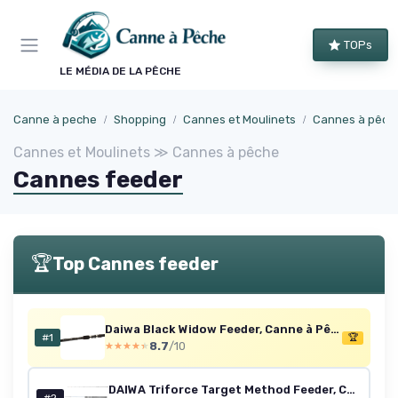
Panneau de gestion des cookies
TOPs
LE MÉDIA DE LA PÊCHE
Canne à peche
Shopping
Cannes et Moulinets
Cannes à pêch
Cannes et Moulinets ≫ Cannes à pêche
Cannes feeder
🏆
Top Cannes feeder
Daiwa Black Widow Feeder, Canne à Pêche aux Carnassiers 3.9m / 0g-150g
#1
🏆
8.7
/10
★★★★★
★★★★★
DAIWA Triforce Target Method Feeder, Canne à Pêche au Feeder 3,60m / 12 Pieds / 180g