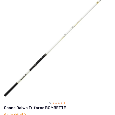
5
☆☆☆☆☆
★★★★★
Canne Daiwa Triforce BOMBETTE
Voir le détail