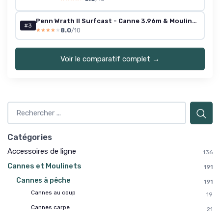
Penn Wrath II Surfcast - Canne 3.96m & Moulinet Surfcasting 0-250g
#3
8.0
/10
★★★★★
★★★★★
Voir le comparatif complet →
Catégories
Accessoires de ligne
136
Cannes et Moulinets
191
Cannes à pêche
191
Cannes au coup
19
Cannes carpe
21