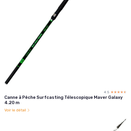
4.5
☆☆☆☆☆
★★★★★
Canne à Pêche Surfcasting Télescopique Maver Galaxy
4.20 m
Voir le détail