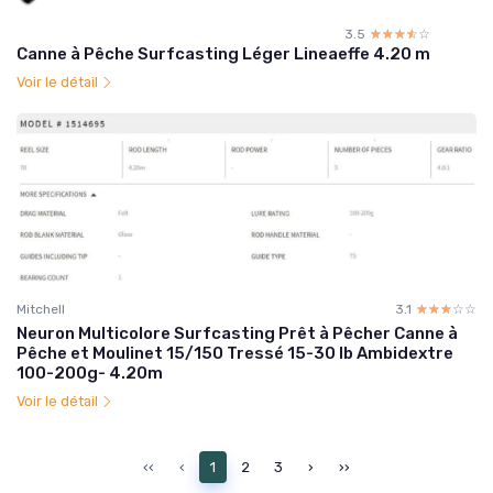
3.5
☆☆☆☆☆
★★★★★
Canne à Pêche Surfcasting Léger Lineaeffe 4.20 m
Voir le détail
Mitchell
3.1
☆☆☆☆☆
★★★★★
Neuron Multicolore Surfcasting Prêt à Pêcher Canne à
Pêche et Moulinet 15/150 Tressé 15-30 lb Ambidextre
100-200g- 4.20m
Voir le détail
‹‹
‹
1
2
3
›
››