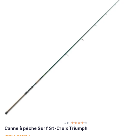
3.8
☆☆☆☆☆
★★★★★
Canne à pêche Surf St-Croix Triumph