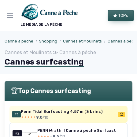
Panneau de gestion des cookies
TOPs
LE MÉDIA DE LA PÊCHE
Canne à peche
Shopping
Cannes et Moulinets
Cannes à pêch
Cannes et Moulinets ≫ Cannes à pêche
Cannes surfcasting
🏆
Top Cannes surfcasting
Penn Tidal Surfcasting 4,57 m (3 brins)
#1
🏆
9.0
/10
★★★★★
★★★★★
PENN Wrath II Canne à pêche Surfcast
#2
8.5
/10
★★★★★
★★★★★