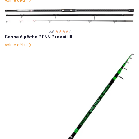
Voir le détail
3.9
☆☆☆☆☆
★★★★★
Canne à pêche PENN Prevail III
Voir le détail