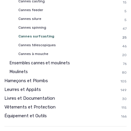
Cannes casting
15
Cannes feeder
5
Cannes silure
5
Cannes spinning
47
Cannes surfcasting
25
Cannes télescopiques
46
Cannes à mouche
20
Ensembles cannes et moulinets
76
Moulinets
80
Hameçons et Plombs
105
Leurres et Appâts
149
Livres et Documentation
30
Vêtements et Protection
115
Équipement et Outils
166