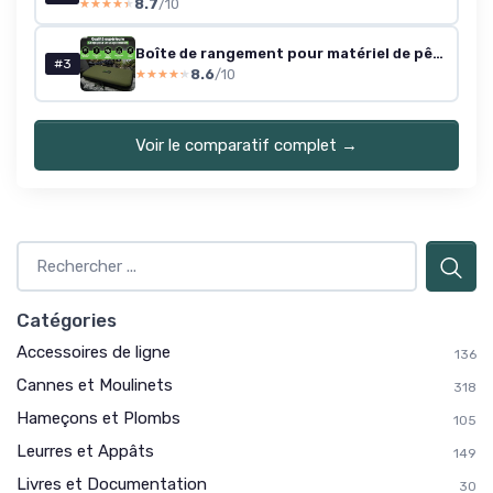
8.7
/10
★★★★★
★★★★★
Boîte de rangement pour matériel de pêche à la carpe, hameçons longs, tressés mono
#3
8.6
/10
★★★★★
★★★★★
Voir le comparatif complet →
Catégories
Accessoires de ligne
136
Cannes et Moulinets
318
Hameçons et Plombs
105
Leurres et Appâts
149
Livres et Documentation
30