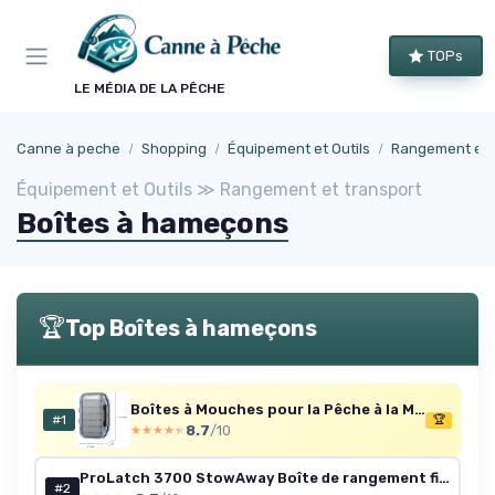
Panneau de gestion des cookies
TOPs
LE MÉDIA DE LA PÊCHE
Canne à peche
Shopping
Équipement et Outils
Rangement et 
Équipement et Outils ≫ Rangement et transport
Boîtes à hameçons
🏆
Top Boîtes à hameçons
Boîtes à Mouches pour la Pêche à la Mouche, Double face, étanche, légère, Facile à prendre en Main, Couvercle Transparent, boîtes à Leurres de Pêche à la Mouche, 10,4 x 7,6 x 3 cm, Gris Gris Taille A: 10,4 x 7,6 x 3CM
#1
🏆
8.7
/10
★★★★★
★★★★★
ProLatch 3700 StowAway Boîte de rangement fine en plastique avec séparateurs amovibles, plateau pour appâts mous, hameçons et autres équipements de pêche 3700 Fin
#2