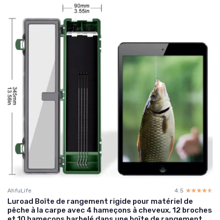
AhfuLife
4.5
☆☆☆☆☆
★★★★★
Luroad Boîte de rangement rigide pour matériel de
pêche à la carpe avec 4 hameçons à cheveux, 12 broches
et 10 hameçons barbelé dans une boîte de rangement