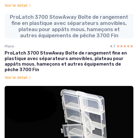
Voir le détail
ProLatch 3700 StowAway Boîte de rangement
fine en plastique avec séparateurs amovibles,
plateau pour appâts mous, hameçons et
autres équipements de pêche 3700 Fin
Plano
4.7
☆☆☆☆☆
★★★★★
ProLatch 3700 StowAway Boîte de rangement fine en
plastique avec séparateurs amovibles, plateau pour
appâts mous, hameçons et autres équipements de
pêche 3700 Fin
Voir le détail