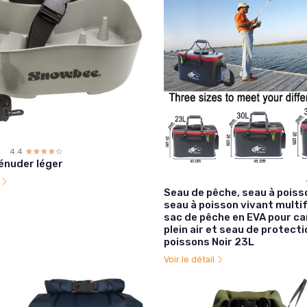
4.4
☆☆☆☆☆
★★★★★
dénuder léger
l
Seau de pêche, seau à poisso
seau à poisson vivant multi
sac de pêche en EVA pour c
plein air et seau de protect
poissons Noir 23L
Voir le détail