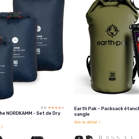
4.5
☆☆☆☆☆
★★★★★
Earth Pak – Packsack étanc
he NORDKAMM - Set de Dry
sangle
Voir le détail
l