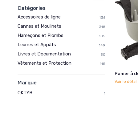
Catégories
Accessoires de ligne
136
Cannes et Moulinets
318
Hameçons et Plombs
105
Leurres et Appâts
149
Livres et Documentation
30
Vêtements et Protection
115
Panier à 
Voir le détai
Marque
QKTYB
1