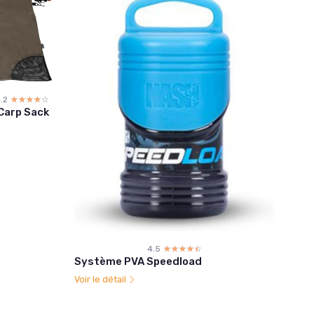
.2
☆☆☆☆☆
★★★★★
 Carp Sack
4.5
☆☆☆☆☆
★★★★★
Système PVA Speedload
Voir le détail