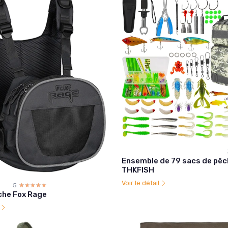
Ensemble de 79 sacs de pêc
THKFISH
Voir le détail
5
☆☆☆☆☆
★★★★★
che Fox Rage
l