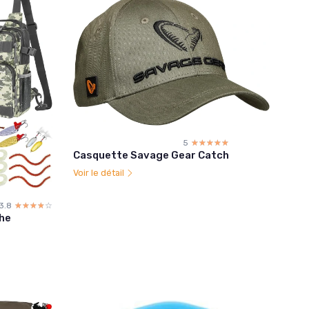
5
☆☆☆☆☆
★★★★★
Casquette Savage Gear Catch
Voir le détail
3.8
☆☆☆☆☆
★★★★★
he