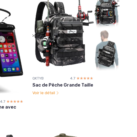
QKTYB
4.7
☆☆☆☆☆
★★★★★
Sac de Pêche Grande Taille
Voir le détail
4.7
☆☆☆☆☆
★★★★★
he avec