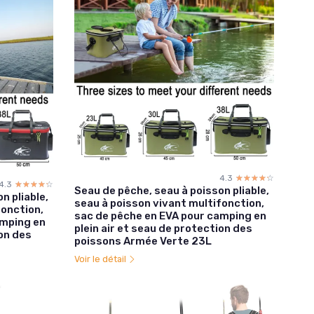
4.3
☆☆☆☆☆
★★★★★
4.3
☆☆☆☆☆
★★★★★
Seau de pêche, seau à poisson pliable,
n pliable,
seau à poisson vivant multifonction,
fonction,
sac de pêche en EVA pour camping en
amping en
plein air et seau de protection des
ion des
poissons Armée Verte 23L
Voir le détail