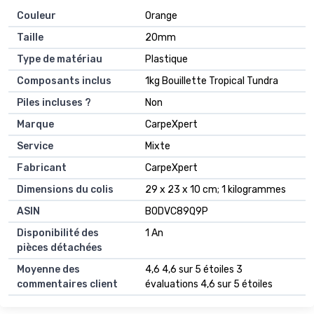
Couleur
‎Orange
Taille
‎20mm
Type de matériau
‎Plastique
Composants inclus
‎1kg Bouillette Tropical Tundra
Piles incluses ?
‎Non
Marque
‎CarpeXpert
Service
‎Mixte
Fabricant
‎CarpeXpert
Dimensions du colis
‎29 x 23 x 10 cm; 1 kilogrammes
ASIN
‎B0DVC89Q9P
Disponibilité des
‎1 An
pièces détachées
Moyenne des
4,6 4,6 sur 5 étoiles 3
commentaires client
évaluations 4,6 sur 5 étoiles