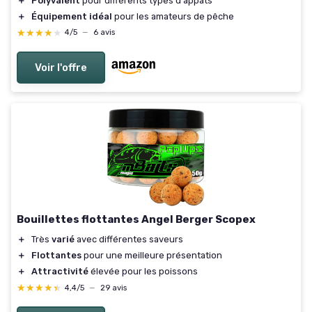
＋
Polyvalent
pour différents types d'appâts
＋
Équipement idéal
pour les amateurs de pêche
★★★★★
★★★★★
4/5
—
6 avis
Voir l'offre
Bouillettes flottantes Angel Berger Scopex
＋
Très
varié
avec différentes saveurs
＋
Flottantes
pour une meilleure présentation
＋
Attractivité
élevée pour les poissons
★★★★★
★★★★★
4,4/5
—
29 avis