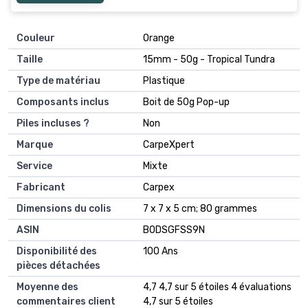
Couleur
‎Orange
Taille
‎15mm - 50g - Tropical Tundra
Type de matériau
‎Plastique
Composants inclus
‎Boit de 50g Pop-up
Piles incluses ?
‎Non
Marque
‎CarpeXpert
Service
‎Mixte
Fabricant
‎Carpex
Dimensions du colis
‎7 x 7 x 5 cm; 80 grammes
ASIN
‎B0DSGFSS9N
Disponibilité des
‎100 Ans
pièces détachées
Moyenne des
4,7 4,7 sur 5 étoiles 4 évaluations
commentaires client
4,7 sur 5 étoiles