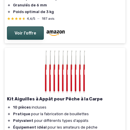
＋
Granulés de 6 mm
＋
Poids optimal de 3 kg
★★★★★
★★★★★
4,6/5
—
187 avis
Voir l'offre
Kit Aiguilles à Appât pour Pêche à la Carpe
＋
10 pièces
incluses
＋
Pratique
pour la fabrication de bouillettes
＋
Polyvalent
pour différents types d'appâts
＋
Équipement idéal
pour les amateurs de pêche