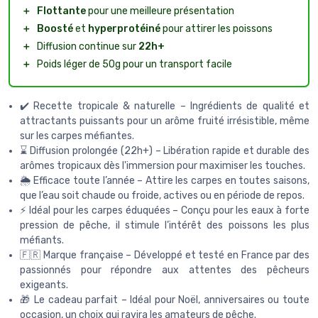
＋
Flottante
pour une meilleure présentation
＋
Boosté
et
hyperprotéiné
pour attirer les poissons
＋
Diffusion continue sur
22h+
＋
Poids léger de 50g pour un transport facile
✔️ Recette tropicale & naturelle – Ingrédients de qualité et
attractants puissants pour un arôme fruité irrésistible, même
sur les carpes méfiantes.
⌛ Diffusion prolongée (22h+) – Libération rapide et durable des
arômes tropicaux dès l'immersion pour maximiser les touches.
🌦️ Efficace toute l’année – Attire les carpes en toutes saisons,
que l’eau soit chaude ou froide, actives ou en période de repos.
⚡ Idéal pour les carpes éduquées – Conçu pour les eaux à forte
pression de pêche, il stimule l’intérêt des poissons les plus
méfiants.
🇫🇷 Marque française – Développé et testé en France par des
passionnés pour répondre aux attentes des pêcheurs
exigeants.
🎁 Le cadeau parfait – Idéal pour Noël, anniversaires ou toute
occasion, un choix qui ravira les amateurs de pêche.