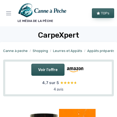
Panneau de gestion des cookies
TOPs
LE MÉDIA DE LA PÊCHE
CarpeXpert
Canne à peche
Shopping
Leurres et Appâts
Appâts préparés
Voir l'offre
4,7 sur 5
★★★★★
★★★★★
4 avis