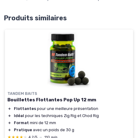
Produits similaires
TANDEM BAITS
Bouillettes Flottantes Pop Up 12 mm
＋
Flottantes
pour une meilleure présentation
＋
Idéal
pour les techniques Zig Rig et Chod Rig
＋
Format
mini de 12 mm
＋
Pratique
avec un poids de 30 g
★★★★★
★★★★★
4,2/5
—
110 avis