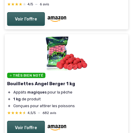
★★★★★
★★★★★
4/5
—
6 avis
Voir l'offre
⭐ TRÈS BIEN NOTÉ
Bouillettes Angel Berger 1 kg
＋
Appâts
magiques
pour la pêche
＋
1 kg
de produit
＋
Conçues pour attirer les poissons
★★★★★
★★★★★
4,5/5
—
682 avis
Voir l'offre