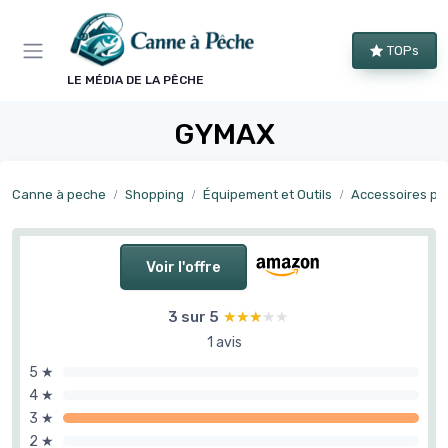
Panneau de gestion des cookies
TOPs
LE MÉDIA DE LA PÊCHE
GYMAX
Canne à peche
Shopping
Équipement et Outils
Accessoires pr
Voir l'offre
3 sur 5
★★★★★
★★★★★
1 avis
5 ★
4 ★
3 ★
2 ★