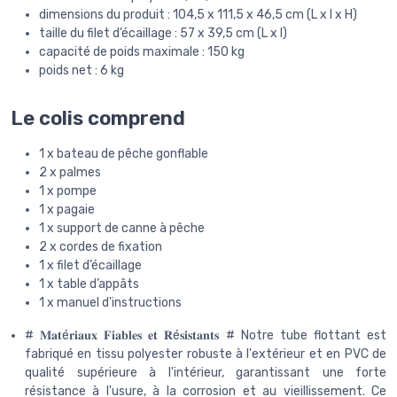
dimensions du produit : 104,5 x 111,5 x 46,5 cm (L x l x H)
taille du filet d’écaillage : 57 x 39,5 cm (L x l)
capacité de poids maximale : 150 kg
poids net : 6 kg
Le colis comprend
1 x bateau de pêche gonflable
2 x palmes
1 x pompe
1 x pagaie
1 x support de canne à pêche
2 x cordes de fixation
1 x filet d’écaillage
1 x table d’appâts
1 x manuel d'instructions
# 𝐌𝐚𝐭é𝐫𝐢𝐚𝐮𝐱 𝐅𝐢𝐚𝐛𝐥𝐞𝐬 𝐞𝐭 𝐑é𝐬𝐢𝐬𝐭𝐚𝐧𝐭𝐬 # Notre tube flottant est
fabriqué en tissu polyester robuste à l'extérieur et en PVC de
qualité supérieure à l'intérieur, garantissant une forte
résistance à l'usure, à la corrosion et au vieillissement. Ce