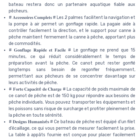
bateau restera donc un partenaire aquatique fiable aux
pêcheurs.
# 𝐀𝐜𝐜𝐞𝐬𝐬𝐨𝐢𝐫𝐞𝐬 𝐂𝐨𝐦𝐩𝐥𝐞𝐭𝐬 # Les 2 palmes facilitent la navigation et
la pompe à air permet un gonflage rapide. La pagaie aide à
contrôler facilement la direction, et le support pour canne à
pêche maintient fermement la canne à pêche, apportant plus
de commodités.
# 𝐆𝐨𝐧𝐟𝐥𝐚𝐠𝐞 𝐑𝐚𝐩𝐢𝐝𝐞 𝐞𝐭 𝐅𝐚𝐜𝐢𝐥𝐞 # Le gonflage ne prend que 15
minutes, ce qui réduit considérablement le temps de
préparation avant la pêche. Ce canot peut rester gonflé
longtemps sans besoin de regonfler fréquemment,
permettant aux pêcheurs de se concentrer davantage sur
leurs activités de pêche.
# 𝐅𝐨𝐫𝐭𝐞 𝐂𝐚𝐩𝐚𝐜𝐢𝐭é 𝐝𝐞 𝐂𝐡𝐚𝐫𝐠𝐞 # La capacité de poids maximale de
ce canot de pêche est de 150 kg pour répondre aux besoins de
pêche individuels. Vous pouvez transporter les équipements et
les poissons sans risque de surcharge et profiter pleinement de
la pêche en toute sérénité.
# 𝐃𝐞𝐬𝐢𝐠𝐧𝐬 𝐇𝐮𝐦𝐚𝐧𝐢𝐬é𝐬 # Ce bateau de pêche est équipé d'un filet
d’écaillage, ce qui vous permet de mesurer facilement la prise.
La table à appâts fournie est conçue pour placer facilement