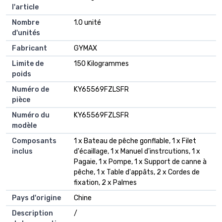
l'article
Nombre
1.0 unité
d'unités
Fabricant
GYMAX
Limite de
150 Kilogrammes
poids
Numéro de
KY65569FZLSFR
pièce
Numéro du
KY65569FZLSFR
modèle
Composants
1 x Bateau de pêche gonflable, 1 x Filet
inclus
d'écaillage, 1 x Manuel d'instrcutions, 1 x
Pagaie, 1 x Pompe, 1 x Support de canne à
pêche, 1 x Table d'appâts, 2 x Cordes de
fixation, 2 x Palmes
Pays d'origine
Chine
Description
/