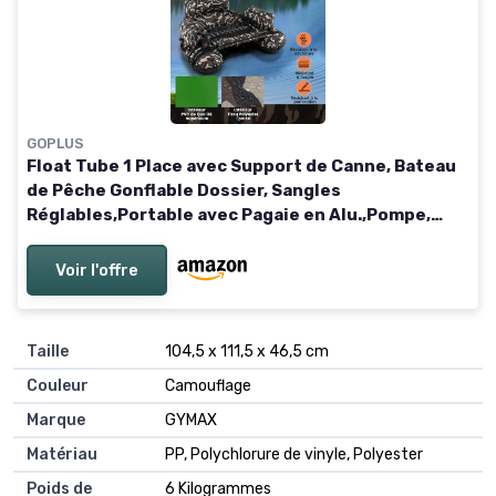
GOPLUS
Float Tube 1 Place avec Support de Canne, Bateau
de Pêche Gonflable Dossier, Sangles
Réglables,Portable avec Pagaie en Alu.,Pompe,
Flotteur avec Poches Rangement
Voir l'offre
Taille
104,5 x 111,5 x 46,5 cm
Couleur
Camouflage
Marque
GYMAX
Matériau
PP, Polychlorure de vinyle, Polyester
Poids de
6 Kilogrammes