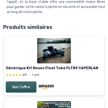
l'appât, et la base stable offre une commodité mains libres
pour garder votre canne à pêche en sécurité et accessible tout
au long de votre pêche.
Produits similaires
Générique Kit Roues Float Tube FLTB9 CAPERLAN
★★★★★
★★★★★
5/5
—
1 avis
Voir l'offre