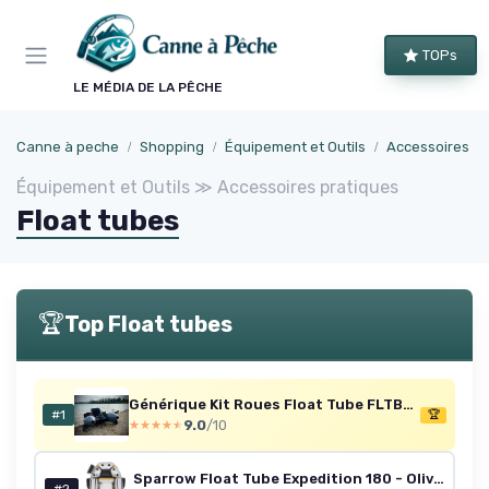
Panneau de gestion des cookies
TOPs
LE MÉDIA DE LA PÊCHE
Canne à peche
Shopping
Équipement et Outils
Accessoires pr
Équipement et Outils ≫ Accessoires pratiques
Float tubes
🏆
Top Float tubes
Générique Kit Roues Float Tube FLTB9 CAPERLAN
#1
🏆
9.0
/10
★★★★★
★★★★★
Sparrow Float Tube Expedition 180 - Olive - 180 x 110, 12.5, 200