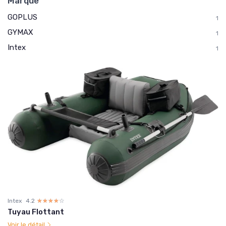
Marque
GOPLUS
1
GYMAX
1
Intex
1
Intex
4.2
☆☆☆☆☆
★★★★★
Tuyau Flottant
Voir le détail