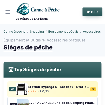
Panneau de gestion des cookies
TOPs
LE MÉDIA DE LA PÊCHE
Canne à peche
Shopping
Équipement et Outils
Accessoires pr
Équipement et Outils ≫ Accessoires pratiques
Sièges de pêche
🏆
Top Sièges de pêche
Station Hyperga XT Seatbox - Station De Pêche
#1
🏆
9.0
/10
★★★★★
★★★★★
EVER ADVANCED Chaise de Camping Pliable - Charge maximale : 230 kg - Taille XL - Largeur d'assise : 62 cm - avec Poche latérale - Porte-gobelet - Chaise de pêche - pour Camping, extérieur, Balcon Burgundy Classique