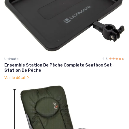
Ultimate
4.5
☆☆☆☆☆
★★★★★
Ensemble Station De Pêche Complete Seatbox Set -
Station De Pêche
Voir le détail