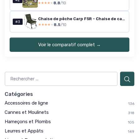
#2
8.8
/10
★★★★★
★★★★★
Chaise de pêche Carp F5R - Chaise de camping de luxe pour la pêche à la carpe - Table offrant une hauteur supplémentaires
#3
8.5
/10
★★★★★
★★★★★
Voir le comparatif complet →
Catégories
Accessoires de ligne
136
Cannes et Moulinets
318
Hameçons et Plombs
105
Leurres et Appâts
149