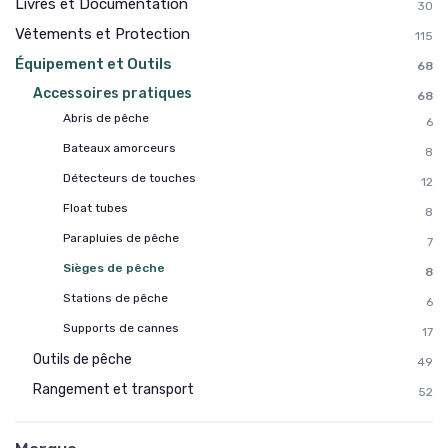
Livres et Documentation
30
Vêtements et Protection
115
Équipement et Outils
68
Accessoires pratiques
68
Abris de pêche
6
Bateaux amorceurs
8
Détecteurs de touches
12
Float tubes
8
Parapluies de pêche
7
Sièges de pêche
8
Stations de pêche
6
Supports de cannes
17
Outils de pêche
49
Rangement et transport
52