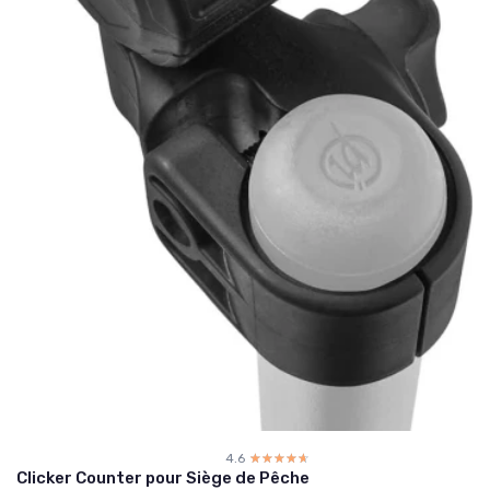
4.6
☆☆☆☆☆
★★★★★
Clicker Counter pour Siège de Pêche