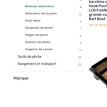
6
barchino c
Hook Post
Bateaux amorceurs
8
LCD Fishfi
Détecteurs de touches
grande ca
12
Bait Boat 
Float tubes
8
Voir le détai
Parapluies de pêche
7
Sièges de pêche
8
Stations de pêche
6
Supports de cannes
17
Outils de pêche
49
Rangement et transport
52
Marque