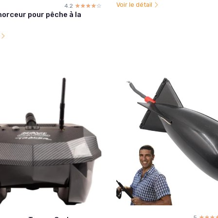
Voir le détail
4.2
☆☆☆☆☆
★★★★★
orceur pour pêche à la
l
5
☆☆☆
★★★