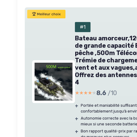
🏆 Meilleur choix
#1
Bateau amorceur,1
de grande capacité
pêche ,500m Téléc
Trémie de chargeme
vent et aux vagues,
Offrez des antennes,
4
8.6
/10
★★★★★
★★★★★
+
Portée et maniabilité suffisa
confortablement jusqu’à env
+
Autonomie correcte avec la ba
mieux si une seconde batterie
+
Bon rapport qualité-prix par 
de marques plus connues