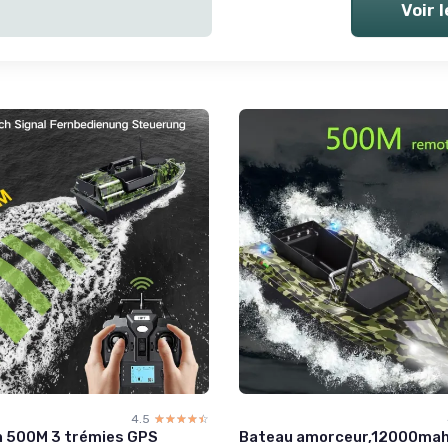
Voir 
4.5
☆☆☆☆☆
★★★★★
 500M 3 trémies GPS
Bateau amorceur,12000ma