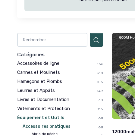
Catégories
Accessoires de ligne
136
Cannes et Moulinets
318
Hameçons et Plombs
105
Leurres et Appâts
149
Livres et Documentation
30
Vêtements et Protection
115
Équipement et Outils
68
Accessoires pratiques
68
12000mah
Abris de pêche