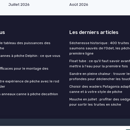
Juillet 2026
Août 2026
lus
Les derniers articles
e tableau des puissances des
Sécheresse historique : 400 truites 
che
saumons sauvés de l'Odet, les pêch
première ligne
cannes à pêche Delphin : ce que vous
Float tube : ce qu'il faut savoir avan
mettre à l'eau pour la première fois
fficaces pour le montage des
Sandre en pleine chaleur : trouver l
profondes pour déclencher les touc
tre expérience de pêche avec le rod
der
Choisir des waders Patagonia adapt
canne et à votre style de pêche
on anneaux canne à pêche decathlon
Mouche en juillet : profiter des sedg
pour sortir les truites en sèche
Mentions légales
Politique de confidentialité