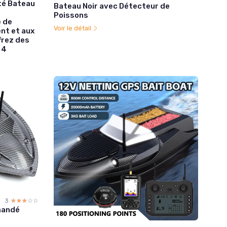
té Bateau
Bateau Noir avec Détecteur de
Poissons
 de
Voir le détail
nt et aux
frez des
 4
3
☆☆☆☆☆
★★★★★
mandé