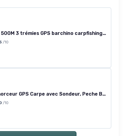
12000mah 500M 3 trémies GPS barchino carpfishing Bait Boat Carp Hook Post bateau de pêche, capteur LCD Fishfinder, avec sac, batterie de grande capacité, offre des antennes, Bait Boat 3 with Fishfinder
5
/10
Bateau Amorceur GPS Carpe avec Sondeur, Peche Bateau de pêche, 180 Points, Télécommande Intelligente 800m, Double Bac 3KG à Libération Indépendante, Retour Automatique, LED, Coque ABS
0
/10