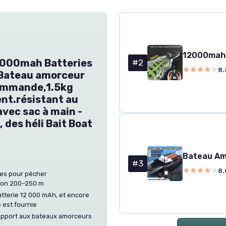
2000mah Batteries
#2
★★★★★
★★★★★
8.
 Bateau amorceur
ommande,1.5kg
nt.résistant au
avec sac à main -
 des héli Bait Boat
#3
★★★★★
★★★★★
8.
ntes pour pêcher
iron 200–250 m
tterie 12 000 mAh, et encore
 est fournie
rapport aux bateaux amorceurs