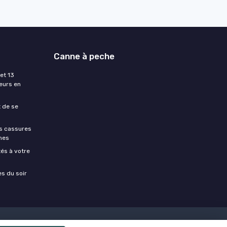
Canne à peche
et 13
eurs en
t de se
es cassures
hes
és à votre
es du soir