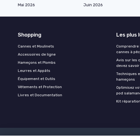
Mai 2026
Juin 2026
Shopping
Les plus 
Cannes et Moulinets
Comprendre l
cannes à pê
Accessoires de ligne
Avis sur les 
Hameçons et Plombs
devez savoir
Leurres et Appâts
Techniques e
Équipement et Outils
hameçons
Vêtements et Protection
Optimisez vo
pod salaman
Livres et Documentation
Kit réparati