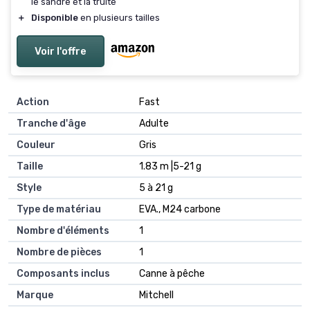
le sandre et la truite
＋
Disponible
en plusieurs tailles
Voir l'offre
Action
‎Fast
Tranche d'âge
‎Adulte
Couleur
‎Gris
Taille
‎1.83 m |5-21 g
Style
‎5 à 21 g
Type de matériau
‎EVA., M24 carbone
Nombre d'éléments
‎1
Nombre de pièces
‎1
Composants inclus
‎Canne à pêche
Marque
‎Mitchell