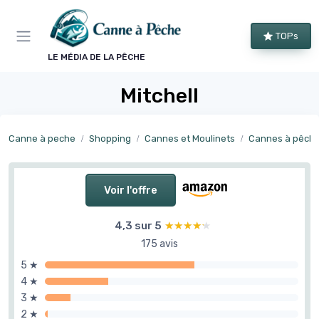
Panneau de gestion des cookies
TOPs
LE MÉDIA DE LA PÊCHE
Mitchell
Canne à peche
Shopping
Cannes et Moulinets
Cannes à pêch
Voir l'offre
4,3 sur 5
★★★★★
★★★★★
175 avis
5 ★
4 ★
3 ★
2 ★