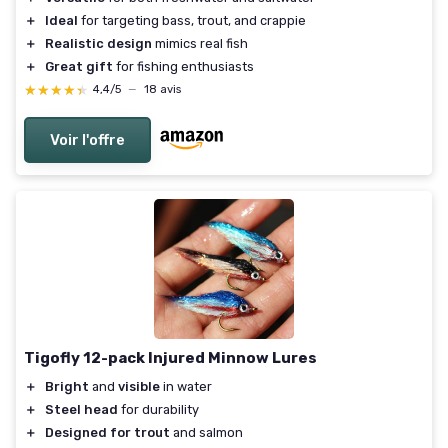
＋
Ideal
for targeting bass, trout, and crappie
＋
Realistic design
mimics real fish
＋
Great gift
for fishing enthusiasts
★★★★★
★★★★★
4,4/5
—
18 avis
Voir l'offre
Tigofly 12-pack Injured Minnow Lures
＋
Bright
and
visible
in water
＋
Steel head
for durability
＋
Designed for trout
and salmon