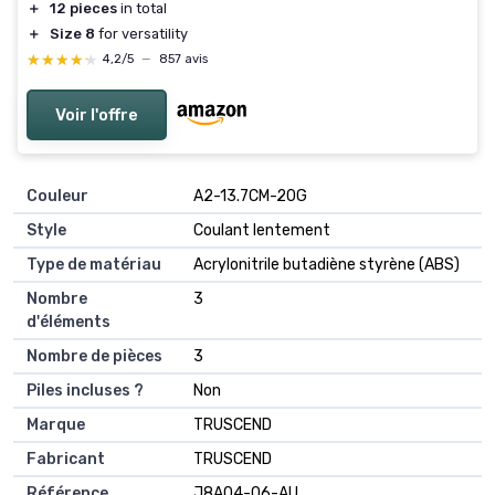
＋
12 pieces
in total
＋
Size 8
for versatility
★★★★★
★★★★★
4,2/5
—
857 avis
Voir l'offre
Couleur
‎A2-13.7CM-20G
Style
‎Coulant lentement
Type de matériau
‎Acrylonitrile butadiène styrène (ABS)
Nombre
‎3
d'éléments
Nombre de pièces
‎3
Piles incluses ?
‎Non
Marque
‎TRUSCEND
Fabricant
‎TRUSCEND
Référence
‎J8A04-06-AU