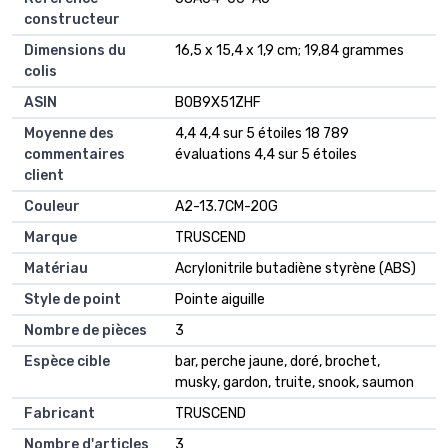
constructeur
Dimensions du
‎16,5 x 15,4 x 1,9 cm; 19,84 grammes
colis
ASIN
‎B0B9X51ZHF
Moyenne des
4,4 4,4 sur 5 étoiles 18 789
commentaires
évaluations 4,4 sur 5 étoiles
client
Couleur
A2-13.7CM-20G
Marque
TRUSCEND
Matériau
Acrylonitrile butadiène styrène (ABS)
Style de point
Pointe aiguille
Nombre de pièces
3
Espèce cible
bar, perche jaune, doré, brochet,
musky, gardon, truite, snook, saumon
Fabricant
TRUSCEND
Nombre d'articles
3