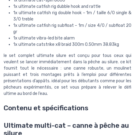
1x ultimate cat-spin 8000
1x ultimate catfish rig dubble hook and rattle
1x ultimate catfish rig double hook – 1m / taille 6/0 single &
3/0 treble
1x ultimate catfish rig subfloat – 1m / size 4/0 / subfloat 20
gr
1x ultimate vibra-led bite alarm
1x ultimate catstrike x8 braid 300m 0.50mm 38.83kg
le set complet ultimate silure est conçu pour tous ceux qui
veulent se lancer immédiatement dans la pêche au silure. ce kit
fournit tout le nécessaire : une canne robuste, un moulinet
puissant et trois montages prêts à l’emploi pour différentes
présentations d’appâts. idéal pour les débutants comme pour les
pêcheurs expérimentés, ce set vous prépare à relever le défi
ultime au bord de l’eau.
Contenu et spécifications
Ultimate multi-cat – canne à pêche au
silure