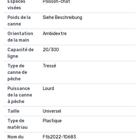
Espèces
Poisson-chat
visées
Poids de la
Siehe Beschreibung
canne
Orientation
Ambidextre
de la main
Capacité de
20/300
ligne
Type de
Tressé
canne de
pêche
Puissance
Lourd
de la canne
à pêche
Taille
Universel
Type de
Plastique
matériau
Nom du
Ftb2022-10683