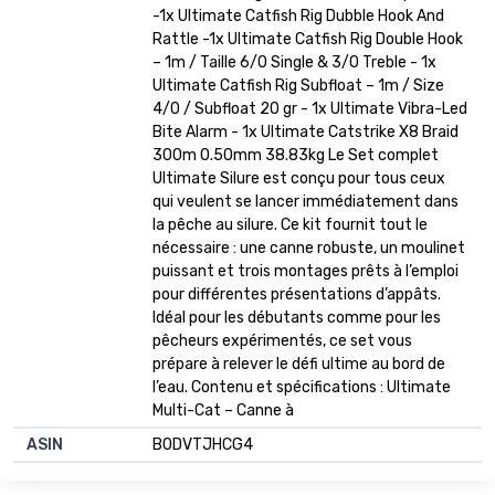
-1x Ultimate Catfish Rig Dubble Hook And
Rattle -1x Ultimate Catfish Rig Double Hook
– 1m / Taille 6/0 Single & 3/0 Treble - 1x
Ultimate Catfish Rig Subfloat – 1m / Size
4/0 / Subfloat 20 gr - 1x Ultimate Vibra-Led
Bite Alarm - 1x Ultimate Catstrike X8 Braid
300m 0.50mm 38.83kg Le Set complet
Ultimate Silure est conçu pour tous ceux
qui veulent se lancer immédiatement dans
la pêche au silure. Ce kit fournit tout le
nécessaire : une canne robuste, un moulinet
puissant et trois montages prêts à l’emploi
pour différentes présentations d’appâts.
Idéal pour les débutants comme pour les
pêcheurs expérimentés, ce set vous
prépare à relever le défi ultime au bord de
l’eau. Contenu et spécifications : Ultimate
Multi-Cat – Canne à
ASIN
B0DVTJHCG4