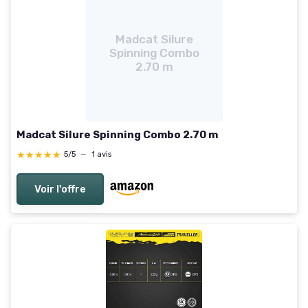
Madcat Silure
Spinning Combo
2.70 m
Madcat Silure Spinning Combo 2.70 m
★★★★★
★★★★★
5/5
—
1 avis
Voir l'offre