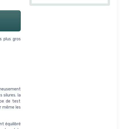
s plus gros
gneusement
silures. la
rbe de test
er même les
t équilibré