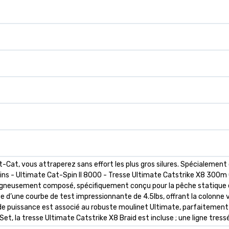
t-Cat, vous attraperez sans effort les plus gros silures. Spécialemen
brins - Ultimate Cat-Spin II 8000 - Tresse Ultimate Catstrike X8 30
neusement composé, spécifiquement conçu pour la pêche statique exi
se d’une courbe de test impressionnante de 4.5lbs, offrant la colonne
de puissance est associé au robuste moulinet Ultimate, parfaitement 
t, la tresse Ultimate Catstrike X8 Braid est incluse ; une ligne tress