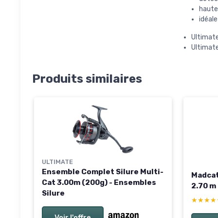
haute
idéale
Ultimate
Ultimate
Produits similaires
ULTIMATE
Ensemble Complet Silure Multi-
Madcat
Cat 3.00m (200g) - Ensembles
2.70 m
Silure
★★★★
★★★★
Voir l'offre