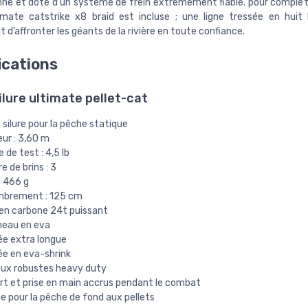
nne et doté d’un système de frein extrêmement fiable. pour compléter
imate catstrike x8 braid est incluse ; une ligne tressée en huit 
d’affronter les géants de la rivière en toute confiance.
ications
lure ultimate pellet-cat
silure pour la pêche statique
ur : 3,60 m
 de test : 4,5 lb
 de brins : 3
: 466 g
brement : 125 cm
 en carbone 24t puissant
eau en eva
ée extra longue
ée en eva-shrink
ux robustes heavy duty
rt et prise en main accrus pendant le combat
e pour la pêche de fond aux pellets