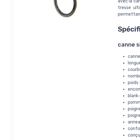
avec la ca
tresse ult
permettant 
Spécif
canne si
canne 
longue
courbe
nombre
poids 
encom
blank
pomm
poign
poign
annea
confo
conçu