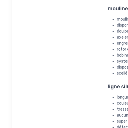
moulinet
moulin
dispon
équipé
axe en
engre
rotor 
bobin
systè
dispos
scellé
ligne si
longu
couleu
tress
aucun
super
détec