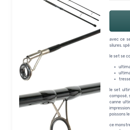
avec ce se
silures. s
le set se c
ultima
ultima
tress
le set ul
composé, s
canne ulti
impression
poissons le
ce monstre