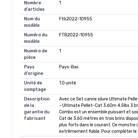
Nombre
1
d'articles
Nom du
Ftb2022-10955
modèle
Numéro du
FTB2022-10955
modèle
Numéro de
1
pièce
Pays
Pays-Bas
d'origine
Unité de
1.0 unité
comptage
Description
Avec ce Set canne silure Ultimate Pelle
de la
- Ultimate Pellet-Cat 3.60m 4.5lbs 3 
garantie du
Combo est un ensemble puissant et soig
fabricant
Cat de 3.60 mètres en trois brins dispo
plus forts dans le courant. Ce monstre 
extrêmement fiable. Pour compléter le Se