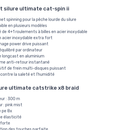
 silure ultimate cat-spin ii
et spinning pour la pêche lourde du silure
ible en plusieurs modèles
 de 4+1 roulements à billes en acier inoxydable
 acier inoxydable extra fort
nage power drive puissant
équilibré par ordinateur
e longcast en aluminium
me anti-retour instantané
itif de frein multi-disques puissant
 contre la saleté et l’humidité
lure ultimate catstrike x8 braid
eur : 300 m
r : pink mist
e pe 8x
e élasticité
 forte
tion des touches parfaite