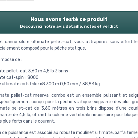
Nous avons testé ce produit
Découvrez notre avis détaillé, notes et verdict
t canne silure ultimate pellet-cat, vous attraperez sans effort le
pécialement composé pour la pêche statique.
ompose de :
te pellet-cat 3,60 m 4,5 lb 3 brins
te cat-spin ii 8000
e ultimate catstrike x8 300 m 0,50 mm / 38,83 kg
timate pellet-cat meerval combo est un ensemble puissant et soi
pécifiquement conçu pour la pêche statique exigeante des plus gros 
mate pellet-cat de 3,60 mètres en trois brins dispose d’une cou
nante de 4,5 lb, offrant la colonne vertébrale nécessaire pour bloqu
s plus forts dans le courant.
 de puissance est associé au robuste moulinet ultimate, parfaitemen