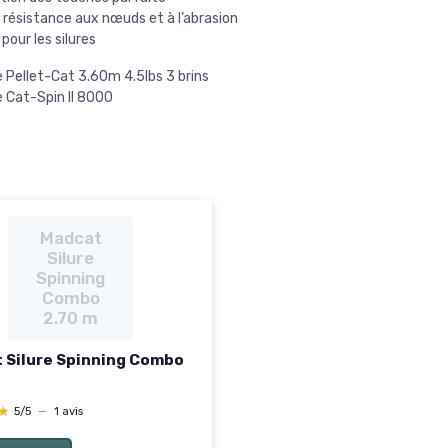
 résistance aux nœuds et à l’abrasion
 pour les silures
 Pellet-Cat 3.60m 4.5lbs 3 brins
 Cat-Spin II 8000
Madcat
Silure
Spinning
Combo
2.70 m
 Silure Spinning Combo
★
★
5/5
—
1 avis