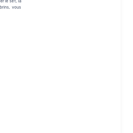
 le set, la
brins, vous