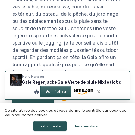
veste fiable, qui encaisse, pour du travail
extérieur, du bateau, de la pêche, du jardinage
ou des déplacements sous la pluie sans te
soucier de la météo. Si tu cherches une veste
légère, respirante et polyvalente pour la rando
sportive ou le jogging, je te conseillerais plutôt
de regarder des modèles plus orientés outdoor
sportif. En gardant ça en tête, la Gale offre un
bon rapport qualité-prix
pour ce qu’elle sait
faire : te garder au sec longtemps.
Helly Hansen
Gale Regenjacke Gale Veste de pluie Mixte (lot de 1) L - Chest 42.5" (108centimeters) Noir
🔥
Voir l'offre
Voir l'offre
Ce site utilise des cookies et vous donne le contrôle sur ceux que
SOUS-NOTES
vous souhaitez activer
RAPPORT QUALITÉ-PRIX :
DESIGN : SOBRE, EFFICACE,
Tout accepter
Personnaliser
BON CHOIX SI TU PRIORISES
MAIS PAS VRAIMENT STYLÉ