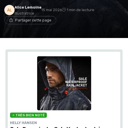
Alice Lemoine
15 mai 2026
1 min de lecture
Illustratrice
Partager cette page
⭐ TRÈS BIEN NOTÉ
HELLY HANSEN