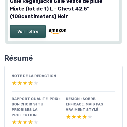
Gale Regenjacke Gale Veste de pluie
Mixte (lot de 1) L - Chest 42.5"
(108centimeters) Noir
Voir l'offre
Résumé
NOTE DE LA RÉDACTION
★★★★★
★★★★★
RAPPORT QUALITÉ-PRIX :
DESIGN : SOBRE,
BON CHOIX SI TU
EFFICACE, MAIS PAS
PRIORISES LA
VRAIMENT STYLÉ
PROTECTION
★★★★★
★★★★★
★★★★★
★★★★★