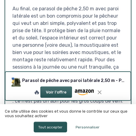
Au final, ce parasol de pêche 2,50 m avec paroi
latérale est un bon compromis pour le pêcheur
qui veut un abri simple, polyvalent et pas trop
prise de tête. Il protège bien de la pluie normale
et du soleil, l’espace intérieur est correct pour
une personne (voire deux), la moustiquaire est
bien vue pour les soirées avec moustiques, et le
montage reste relativement rapide. Pour des
sessions à la journée ou une nuit tranquille, ça
fait clairement le job sans te ruiner ni
Parasol de pêche avec paroi latérale 2,50 m - Parasol de pêche & tente-parapluie, résistant à l'eau, protection contre les moustiques, inclinaison à 45° - Tente de carpe pour le camping et
t’encombrer avec une grosse tente.
🔥
Voir l'offre
Par contre, il ne faut pas se raconter d’histoires
: ce n’est pas un abri pour les gros coups de vent
ni pour les conditions vraiment violentes. Les
Ce site utilise des cookies et vous donne le contrôle sur ceux que
bras en aluminium et les sardines de base
vous souhaitez activer
montrent vite leurs limites si tu le laisses se
Tout accepter
Personnaliser
prendre des rafales ou si tu n’ancres pas