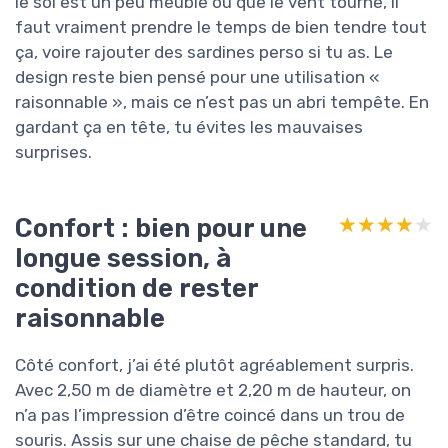
le sol est un peu meuble ou que le vent tourne, il
faut vraiment prendre le temps de bien tendre tout
ça, voire rajouter des sardines perso si tu as. Le
design reste bien pensé pour une utilisation «
raisonnable », mais ce n’est pas un abri tempête. En
gardant ça en tête, tu évites les mauvaises
surprises.
Confort : bien pour une
★★★★★
★★★★★
longue session, à
condition de rester
raisonnable
Côté confort, j’ai été plutôt agréablement surpris.
Avec 2,50 m de diamètre et 2,20 m de hauteur, on
n’a pas l’impression d’être coincé dans un trou de
souris. Assis sur une chaise de pêche standard, tu