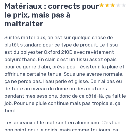
Matériaux : corrects pour
★★★★★
★★★★★
le prix, mais pas à
maltraiter
Sur les matériaux, on est sur quelque chose de
plutôt standard pour ce type de produit. Le tissu
est du polyester Oxford 210D avec revêtement
polyuréthane. En clair, c’est un tissu assez épais
pour ce genre d’abri, prévu pour résister à la pluie et
offrir une certaine tenue. Sous une averse normale,
ça ne perce pas, l’eau perle et glisse. Je n’ai pas eu
de fuite au niveau du dôme ou des coutures
pendant mes sessions, donc de ce côté-là, ça fait le
job. Pour une pluie continue mais pas tropicale, ça
tient.
Les arceaux et le mât sont en aluminium. C’est un
bon point pour le poids, mais comme toujours, ça