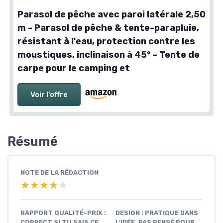
Parasol de pêche avec paroi latérale 2,50
m - Parasol de pêche & tente-parapluie,
résistant à l'eau, protection contre les
moustiques, inclinaison à 45° - Tente de
carpe pour le camping et
Voir l'offre
Résumé
NOTE DE LA RÉDACTION
★★★★★
★★★★★
RAPPORT QUALITÉ-PRIX :
DESIGN : PRATIQUE DANS
CORRECT SI TU SAIS CE
L’IDÉE, PAS PENSÉ POUR