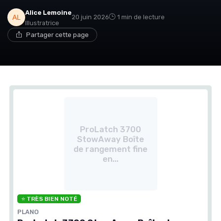
Alice Lemoine
20 juin 2026
1 min de lecture
Illustratrice
Partager cette page
ProLatch 3700
StowAway Boîte
de rangement fine
en...
⭐ TRÈS BIEN NOTÉ
PLANO