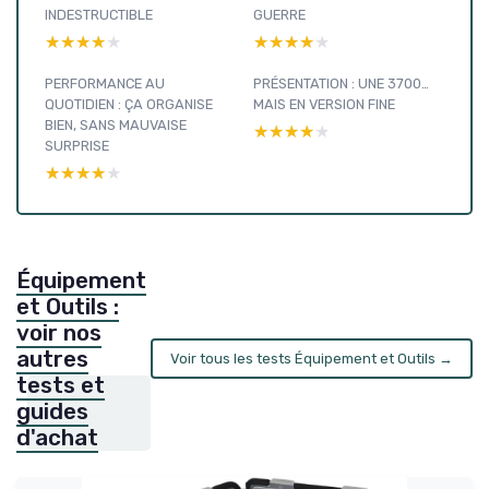
INDESTRUCTIBLE
GUERRE
★★★★★
★★★★★
★★★★★
★★★★★
PERFORMANCE AU
PRÉSENTATION : UNE 3700…
QUOTIDIEN : ÇA ORGANISE
MAIS EN VERSION FINE
BIEN, SANS MAUVAISE
★★★★★
★★★★★
SURPRISE
★★★★★
★★★★★
Équipement
et Outils :
voir nos
autres
Voir tous les tests Équipement et Outils →
tests et
guides
d'achat