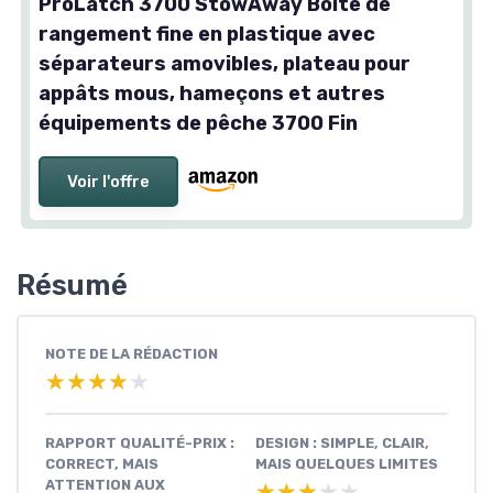
ProLatch 3700 StowAway Boîte de
rangement fine en plastique avec
séparateurs amovibles, plateau pour
appâts mous, hameçons et autres
équipements de pêche 3700 Fin
Voir l'offre
Résumé
NOTE DE LA RÉDACTION
★★★★★
★★★★★
RAPPORT QUALITÉ-PRIX :
DESIGN : SIMPLE, CLAIR,
CORRECT, MAIS
MAIS QUELQUES LIMITES
ATTENTION AUX
★★★★★
★★★★★