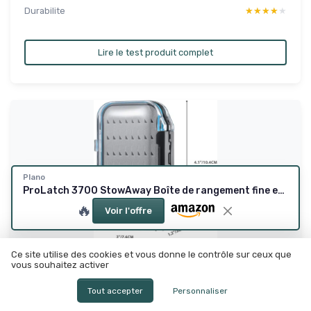
Durabilite
★★★★★
★★★★★
Lire le test produit complet
Plano
ProLatch 3700 StowAway Boîte de rangement fine en plastique avec séparateurs amovibles, plateau pour appâts mous, hameçons et autres équipements de pêche 3700 Fin
🔥
Voir l'offre
Ce site utilise des cookies et vous donne le contrôle sur ceux que
GONEX
vous souhaitez activer
Boîtes à Mouches pour la Pêche à la Mouche,
Double face, éta...
Tout accepter
Personnaliser
Petite, étanche et pratique pour les sorties mouche rapides