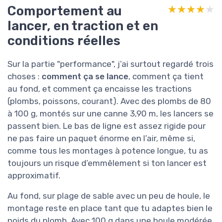
Comportement au
★★★★★
★★★★★
lancer, en traction et en
conditions réelles
Sur la partie "performance", j’ai surtout regardé trois
choses :
comment ça se lance
, comment ça tient
au fond, et comment ça encaisse les tractions
(plombs, poissons, courant). Avec des plombs de 80
à 100 g, montés sur une canne 3,90 m, les lancers se
passent bien. Le bas de ligne est assez rigide pour
ne pas faire un paquet énorme en l’air, même si,
comme tous les montages à potence longue, tu as
toujours un risque d’emmêlement si ton lancer est
approximatif.
Au fond, sur plage de sable avec un peu de houle, le
montage reste en place tant que tu adaptes bien le
poids du plomb. Avec 100 g dans une houle modérée,