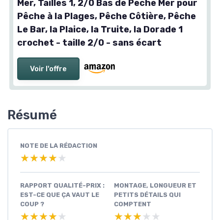
Mer, Tailles 1, 2/0 Bas de Peche Mer pour
Pêche à la Plages, Pêche Côtière, Pêche
Le Bar, la Plaice, la Truite, la Dorade 1
crochet - taille 2/0 - sans écart
Voir l'offre
Résumé
NOTE DE LA RÉDACTION
★★★★★
★★★★★
RAPPORT QUALITÉ-PRIX :
MONTAGE, LONGUEUR ET
EST-CE QUE ÇA VAUT LE
PETITS DÉTAILS QUI
COUP ?
COMPTENT
★★★★★
★★★★★
★★★★★
★★★★★