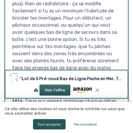
plus). Rien de rédhibitoire : ça se modifie
facilement si tu as un minimum l’habitude de
bricoler tes montages. Pour un débutant, un
pêcheur occasionnel, ou quelqu’un qui veut
avoir quelques bas de ligne de secours dans sa
boîte, c’est une bonne option. Si tu es très
pointilleux sur tes montages, que tu pêches
souvent dans des zones très encombrées ou
avec des plombs lourds, tu préféreras sûrement
faire tes propres bas de ligne avec du matos
plus costaud.
Lot de 5 Pré-noué Bas de Ligne Peche en Mer, Tailles 1, 2/0 Bas de Peche Mer pour Pêche à la Plages, Pêche Côtière, Pêche Le Bar, la Plaice, la Truite, la Dorade 1 crochet - taille 2/0 - sans écart
En gros, je le conseillerais à ceux qui cherchent
🔥
Voir l'offre
un
kit prêt à l’emploi, fiable et pas prise de
tête
. Ceux qui aiment optimiser chaque détail
et qui ont déjà tout le matériel pour monter
Ce site utilise des cookies et vous donne le contrôle sur ceux que
vous souhaitez activer
leurs lignes, ça restera plus un produit de
dépannage qu’une base de leur équipement.
Tout accepter
Personnaliser
Mais pour la majorité des pêcheurs loisirs qui