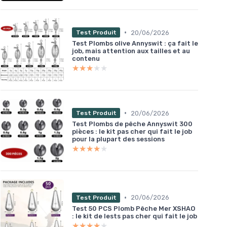
•
20/06/2026
Test Produit
Test Plombs olive Annyswit : ça fait le
job, mais attention aux tailles et au
contenu
★★★★★
★★★★★
•
20/06/2026
Test Produit
Test Plombs de pêche Annyswit 300
pièces : le kit pas cher qui fait le job
pour la plupart des sessions
★★★★★
★★★★★
•
20/06/2026
Test Produit
Test 50 PCS Plomb Pêche Mer XSHAO
: le kit de lests pas cher qui fait le job
★★★★★
★★★★★