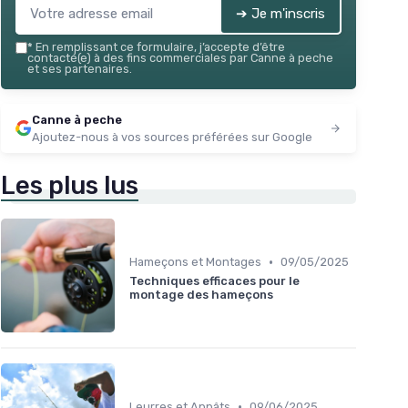
➔ Je m'inscris
*
En remplissant ce formulaire, j’accepte d’être
contacté(e) à des fins commerciales par Canne à peche
et ses partenaires.
Canne à peche
Ajoutez-nous à vos sources préférées sur Google
Les plus lus
•
Hameçons et Montages
09/05/2025
Techniques efficaces pour le
montage des hameçons
•
Leurres et Appâts
09/06/2025