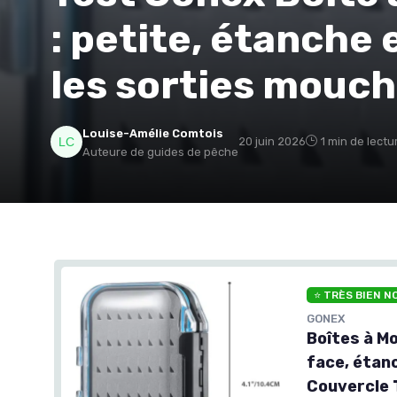
: petite, étanche 
les sorties mouch
Louise-Amélie Comtois
20 juin 2026
1 min de lectu
Auteure de guides de pêche
⭐ TRÈS BIEN N
GONEX
Boîtes à M
face, étanc
Couvercle 