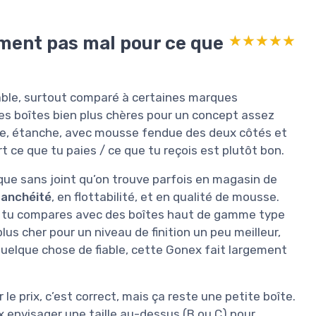
ement pas mal pour ce que
★★★★★
★★★★★
dable, surtout comparé à certaines marques
es boîtes bien plus chères pour un concept assez
 face, étanche, avec mousse fendue des deux côtés et
 ce que tu paies / ce que tu reçois est plutôt bon.
que sans joint qu’on trouve parfois en magasin de
tanchéité
, en flottabilité, et en qualité de mousse.
e, si tu compares avec des boîtes haut de gamme type
us cher pour un niveau de finition un peu meilleur,
uelque chose de fiable, cette Gonex fait largement
r le prix, c’est correct, mais ça reste une petite boîte.
x envisager une taille au-dessus (B ou C) pour