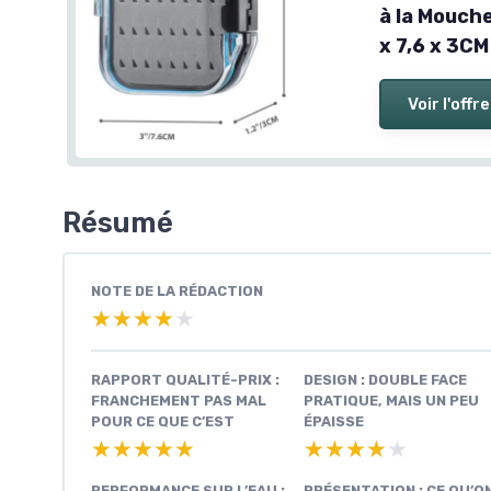
à la Mouche,
x 7,6 x 3CM
Voir l'offre
Résumé
NOTE DE LA RÉDACTION
★★★★★
★★★★★
RAPPORT QUALITÉ-PRIX :
DESIGN : DOUBLE FACE
FRANCHEMENT PAS MAL
PRATIQUE, MAIS UN PEU
POUR CE QUE C’EST
ÉPAISSE
★★★★★
★★★★★
★★★★★
★★★★★
PERFORMANCE SUR L’EAU :
PRÉSENTATION : CE QU’O