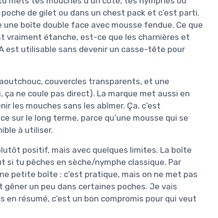
 : tu mets tes mouches d’un côté, tes nymphes ou
 poche de gilet ou dans un chest pack et c’est parti.
e une boîte double face avec mousse fendue. Ce que
’est vraiment étanche, est-ce que les charnières et
 A est utilisable sans devenir un casse-tête pour
n caoutchouc, couvercles transparents, et une
u, ça ne coule pas direct). La marque met aussi en
enir les mouches sans les abîmer. Ça, c’est
ence sur le long terme, parce qu’une mousse qui se
ble à utiliser.
lutôt positif, mais avec quelques limites. La boîte
out si tu pêches en sèche/nymphe classique. Par
une petite boîte : c’est pratique, mais on ne met pas
t gêner un peu dans certaines poches. Je vais
ais en résumé, c’est un bon compromis pour qui veut