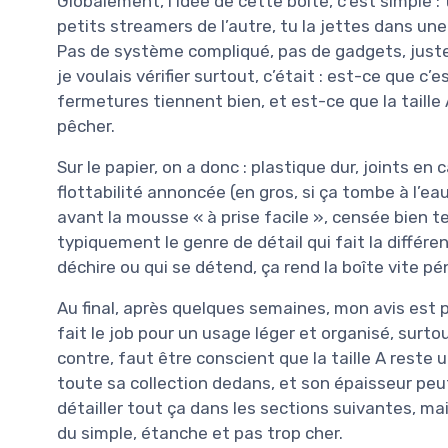
Globalement, l’idée de cette boîte, c’est simple
petits streamers de l’autre, tu la jettes dans une
Pas de système compliqué, pas de gadgets, just
je voulais vérifier surtout, c’était : est-ce que c
fermetures tiennent bien, et est-ce que la taille
pêcher.
Sur le papier, on a donc : plastique dur, joints e
flottabilité annoncée (en gros, si ça tombe à l’ea
avant la mousse « à prise facile », censée bien t
typiquement le genre de détail qui fait la différ
déchire ou qui se détend, ça rend la boîte vite péni
Au final, après quelques semaines, mon avis est p
fait le job pour un usage léger et organisé, surt
contre, faut être conscient que la taille A reste 
toute sa collection dedans, et son épaisseur peu
détailler tout ça dans les sections suivantes, m
du simple, étanche et pas trop cher.