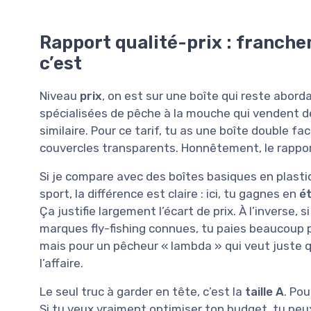
Rapport qualité-prix : franch
c’est
Niveau
prix
, on est sur une boîte qui reste abor
spécialisées de pêche à la mouche qui vendent d
similaire. Pour ce tarif, tu as une boîte double
couvercles transparents. Honnêtement, le rapport
Si je compare avec des boîtes basiques en plasti
sport, la différence est claire : ici, tu gagnes en
é
Ça justifie largement l’écart de prix. À l’invers
marques fly-fishing connues, tu paies beaucoup pl
mais pour un pêcheur « lambda » qui veut juste q
l’affaire.
Le seul truc à garder en tête, c’est la
taille A
. Pou
Si tu veux vraiment optimiser ton budget, tu peu