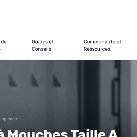
 de
Guides et
Communauté et
e
Conseils
Ressources
 Rangement
à Mouches Taille A