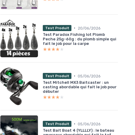
•
20/06/2026
Test Produit
Test Paradox Fishing lot Plomb
Peche 25g-60g : du plomb simple qui
fait le job pour la carpe
★★★★★
★★★★★
•
05/06/2026
Test Produit
Test Mitchell MX3 Baitcaster : un
casting abordable qui fait le job pour
débuter
★★★★★
★★★★★
•
05/06/2026
Test Produit
Test Bait Boat 4 (YLLLLY) : le bateau
amorceur abordable qui fait le taf