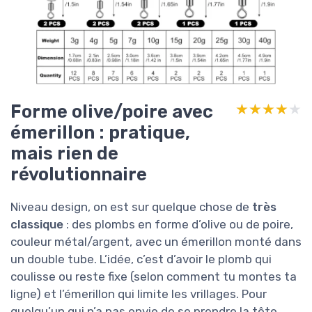
Forme olive/poire avec
★★★★★
★★★★★
émerillon : pratique,
mais rien de
révolutionnaire
Niveau design, on est sur quelque chose de
très
classique
: des plombs en forme d’olive ou de poire,
couleur métal/argent, avec un émerillon monté dans
un double tube. L’idée, c’est d’avoir le plomb qui
coulisse ou reste fixe (selon comment tu montes ta
ligne) et l’émerillon qui limite les vrillages. Pour
quelqu’un qui n’a pas envie de se prendre la tête