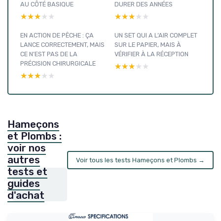
AU CÔTÉ BASIQUE
DURER DES ANNÉES
★★★★★
★★★★★
★★★★★
★★★★★
EN ACTION DE PÊCHE : ÇA
UN SET QUI A L’AIR COMPLET
LANCE CORRECTEMENT, MAIS
SUR LE PAPIER, MAIS À
CE N’EST PAS DE LA
VÉRIFIER À LA RÉCEPTION
PRÉCISION CHIRURGICALE
★★★★★
★★★★★
★★★★★
★★★★★
Hameçons
et Plombs :
voir nos
autres
Voir tous les tests Hameçons et Plombs →
tests et
guides
d'achat