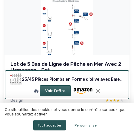
Lot de 5 Bas de Ligne de Pêche en Mer Avec 2
Hameçons - Pré-...
Ça fait le job sans prise de tête
25/45 Pièces Plombs en Forme d'olive avec Emerillon de Pêche Truite Set 6/10 Tailles Anneaux Solides Poids de Pêche 3g 4g 5g 7g 8g 10g 15g 20g 25g 30g 40g Plombs en Forme de Poire Sinker
8.4/10
★★★★★
★★★★★
🔥
Voir l'offre
Rapport qualité-prix
★★★★★
★★★★★
Design
★★★★★
★★★★★
Materiaux
★★★★★
★★★★★
Ce site utilise des cookies et vous donne le contrôle sur ceux que
vous souhaitez activer
Emballage
★★★★★
★★★★★
Tout accepter
Personnaliser
Lire le test produit complet