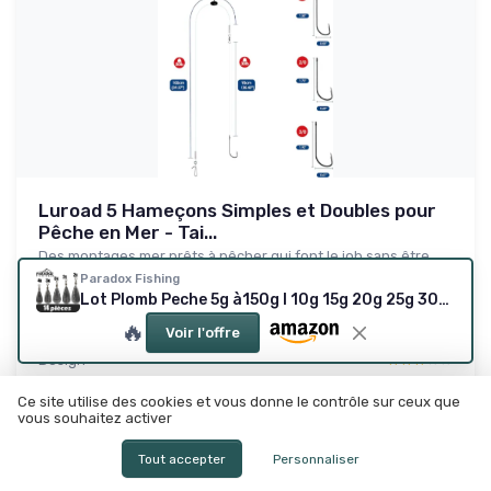
Luroad 5 Hameçons Simples et Doubles pour
Pêche en Mer - Tai...
Des montages mer prêts à pêcher qui font le job sans être
parfaits
Paradox Fishing
Lot Plomb Peche 5g à150g I 10g 15g 20g 25g 30g 40g 50g 60g 80g 100g 120g 150g I sinkers Carpe Plomb 25g-60g 14 pièce
8.4/10
★★★★★
★★★★★
🔥
Voir l'offre
Rapport qualité-prix
★★★★★
★★★★★
Design
★★★★★
★★★★★
Materiaux
★★★★★
★★★★★
Ce site utilise des cookies et vous donne le contrôle sur ceux que
Durabilite
★★★★★
★★★★★
vous souhaitez activer
Tout accepter
Personnaliser
Lire le test produit complet