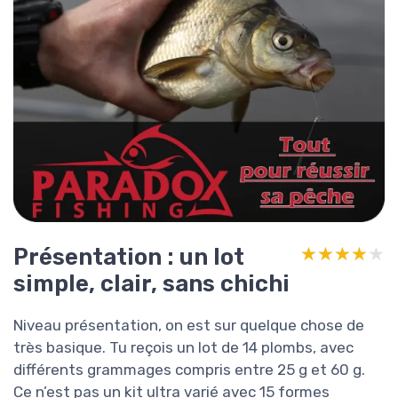
Présentation : un lot
★★★★★
★★★★★
simple, clair, sans chichi
Niveau présentation, on est sur quelque chose de
très basique. Tu reçois un lot de 14 plombs, avec
différents grammages compris entre 25 g et 60 g.
Ce n’est pas un kit ultra varié avec 15 formes