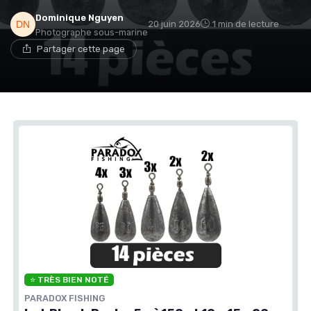
Dominique Nguyen
20 juin 2026
1 min de lecture
Photographe sous-marine
Partager cette page
⭐ TRÈS BIEN NOTÉ
PARADOX FISHING