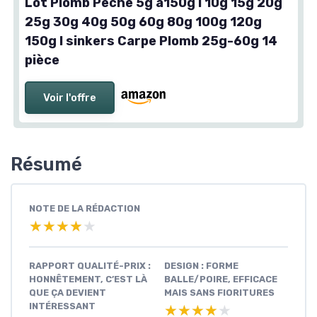
Lot Plomb Peche 5g à150g I 10g 15g 20g
25g 30g 40g 50g 60g 80g 100g 120g
150g I sinkers Carpe Plomb 25g-60g 14
pièce
Voir l'offre
Résumé
NOTE DE LA RÉDACTION
★★★★★
★★★★★
RAPPORT QUALITÉ-PRIX :
DESIGN : FORME
HONNÊTEMENT, C’EST LÀ
BALLE/POIRE, EFFICACE
QUE ÇA DEVIENT
MAIS SANS FIORITURES
INTÉRESSANT
★★★★★
★★★★★