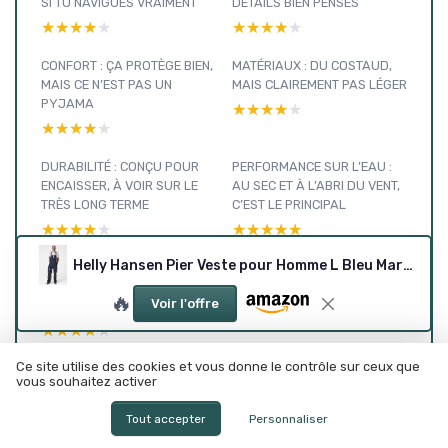
SI TU NAVIGUES VRAIMENT
DÉTAILS BIEN PENSÉS
★★★★★
★★★★★
★★★★★
★★★★★
CONFORT : ÇA PROTÈGE BIEN,
MATÉRIAUX : DU COSTAUD,
MAIS CE N’EST PAS UN
MAIS CLAIREMENT PAS LÉGER
PYJAMA
★★★★★
★★★★★
★★★★★
★★★★★
DURABILITÉ : CONÇU POUR
PERFORMANCE SUR L’EAU :
ENCAISSER, À VOIR SUR LE
AU SEC ET À L’ABRI DU VENT,
TRÈS LONG TERME
C’EST LE PRINCIPAL
★★★★★
★★★★★
★★★★★
★★★★★
Helly Hansen Pier Veste pour Homme L Bleu Marine
PRÉSENTATION : CE QU’ON
ACHÈTE VRAIMENT AVEC CE
🔥
Voir l'offre
PIER 3.0
★★★★★
★★★★★
Ce site utilise des cookies et vous donne le contrôle sur ceux que
vous souhaitez activer
Tout accepter
Personnaliser
Vêtements