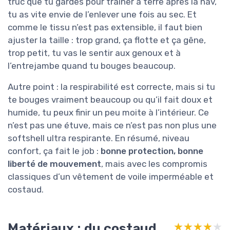
truc que tu gardes pour traîner à terre après la nav,
tu as vite envie de l’enlever une fois au sec. Et
comme le tissu n’est pas extensible, il faut bien
ajuster la taille : trop grand, ça flotte et ça gêne,
trop petit, tu vas le sentir aux genoux et à
l’entrejambe quand tu bouges beaucoup.
Autre point : la respirabilité est correcte, mais si tu
te bouges vraiment beaucoup ou qu’il fait doux et
humide, tu peux finir un peu moite à l’intérieur. Ce
n’est pas une étuve, mais ce n’est pas non plus une
softshell ultra respirante. En résumé, niveau
confort, ça fait le job :
bonne protection, bonne
liberté de mouvement
, mais avec les compromis
classiques d’un vêtement de voile imperméable et
costaud.
Matériaux : du costaud,
★★★★★
★★★★★