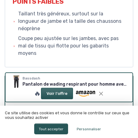
POINTS FAIBLES
Taillant très généreux, surtout sur la
longueur de jambe et la taille des chaussons
néoprène
Coupe peu ajustée sur les jambes, avec pas
mal de tissu qui flotte pour les gabarits
moyens
Bassdash
Pantalon de wading respirant pour homme avec poches imperméables et légères FW09 Noir Medium, Stocking Foot 8-9
CONCLUSION
🔥
Voir l'offre
NOTE DE LA RÉDACTION
★★★★★
★★★★★
Ce site utilise des cookies et vous donne le contrôle sur ceux que
vous souhaitez activer
Au final, ce Bassdash FW09, c’est un
pantalon
Tout accepter
Personnaliser
de wading respirant qui fait le boulot
sans
chercher à jouer dans la cour du très haut de