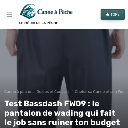
Panneau de gestion des cookies
TOPs
LE MÉDIA DE LA PÊCHE
Canne à peche
Guides et Conseils
Choisir sa Canne et son Équi
Test Bassdash FW09 : le
pantalon de wading qui fait
le job sans ruiner ton budget