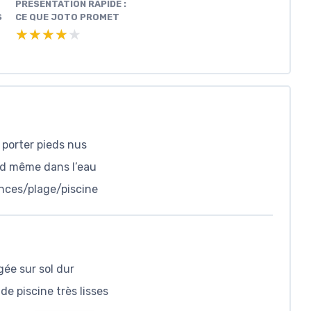
PRÉSENTATION RAPIDE :
S
CE QUE JOTO PROMET
★★★★★
★★★★★
 porter pieds nus
ied même dans l’eau
nces/plage/piscine
gée sur sol dur
e piscine très lisses