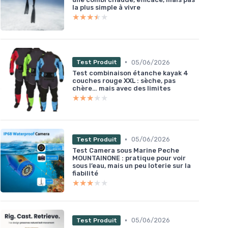
la plus simple à vivre
★★★★★
★★★★★
•
05/06/2026
Test Produit
Test combinaison étanche kayak 4
couches rouge XXL : sèche, pas
chère… mais avec des limites
★★★★★
★★★★★
•
05/06/2026
Test Produit
Test Camera sous Marine Peche
MOUNTAINONE : pratique pour voir
sous l’eau, mais un peu loterie sur la
fiabilité
★★★★★
★★★★★
•
05/06/2026
Test Produit