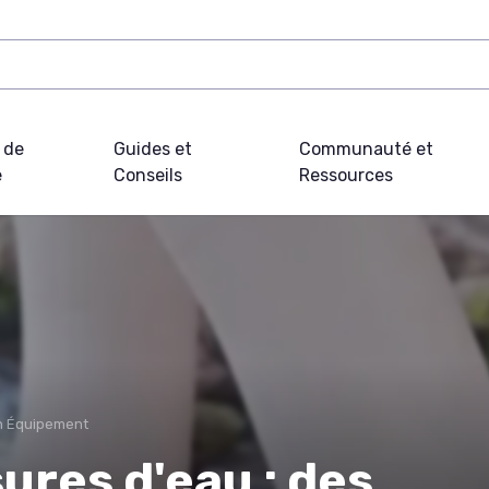
 de
Guides et
Communauté et
e
Conseils
Ressources
on Équipement
res d'eau : des