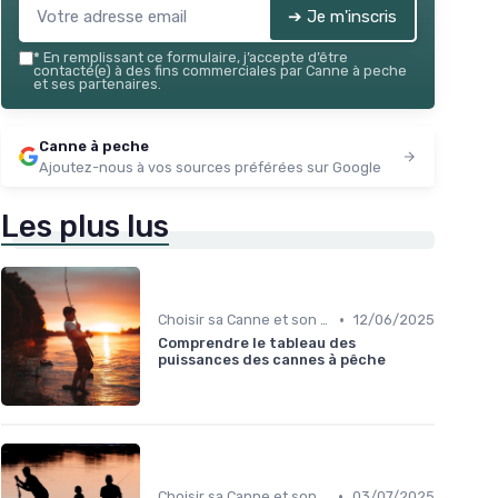
➔ Je m'inscris
*
En remplissant ce formulaire, j’accepte d’être
contacté(e) à des fins commerciales par Canne à peche
et ses partenaires.
Canne à peche
Ajoutez-nous à vos sources préférées sur Google
Les plus lus
•
Choisir sa Canne et son Équipement
12/06/2025
Comprendre le tableau des
puissances des cannes à pêche
•
Choisir sa Canne et son Équipement
03/07/2025