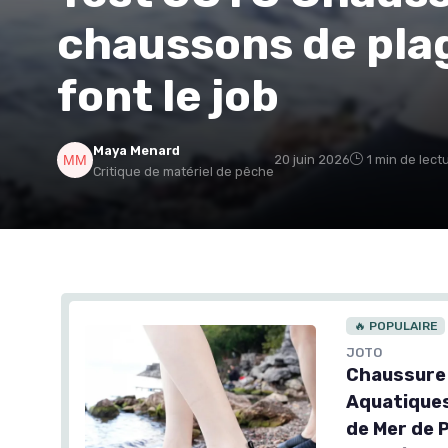
chaussons de plag
font le job
Maya Menard
20 juin 2026
1 min de lect
Critique de matériel de pêche
🔥 POPULAIRE
JOTO
Chaussure
Aquatique
de Mer de P