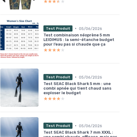
★★★★★
★★★★★
•
05/06/2026
Test Produit
Test combinaison néoprène 5 mm
LEIDIMUS : la semi-étanche budget
pour l’eau pas si chaude que ça
★★★★★
★★★★★
•
05/06/2026
Test Produit
Test SEAC Black Shark 5 mm : une
combi apnée qui tient chaud sans
exploser le budget
★★★★★
★★★★★
•
05/06/2026
Test Produit
Test SEAC Black Shark 7 mm XXXL :
une combi chaude, efficace, mais pas