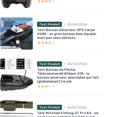
★★★★★
★★★★★
•
05/06/2026
Test Produit
Test Bateau Amorceur GPS Carpe
V080 : un gros bateau bien équipé,
mais pas sans défauts
★★★★★
★★★★★
•
05/06/2026
Test Produit
Test Bateau de Pêche
Télécommandé Bilbear V18 : le
bateau amorceur abordable qui fait
(globalement) le job
★★★★★
★★★★★
•
16/05/2026
Test Produit
Test Mitchell Fishing GT Pro Kit : un
pack carpe complet qui fait le job