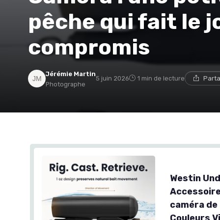
pêche qui fait le 
compromis
Jérémie Martin
5 juin 2026
1 min de lecture
Parta
Photographe
Westin Und
Accessoire
caméra de 
Couleurs Vi