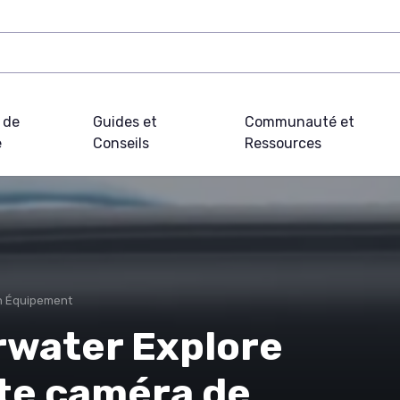
 de
Guides et
Communauté et
e
Conseils
Ressources
on Équipement
rwater Explore
ite caméra de