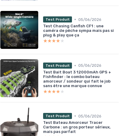
•
05/06/2026
Test Produit
Test Chasing Canfish CF1 : une
caméra de pêche sympa mais pas si
plug & play que ça
★★★★★
★★★★★
•
05/06/2026
Test Produit
Test Bait Boat 3 12000mAh GPS +
Fishfinder : le combo bateau
amorceur / sondeur qui fait le job
sans être une marque connue
★★★★★
★★★★★
•
05/06/2026
Test Produit
Test Bateau Amorceur Tracer
Carbone : un gros porteur sérieux,
mais pas parfait