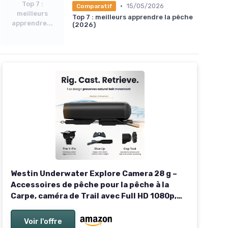
Top 7 :
•
15/05/2026
Comparatif
meilleurs
Top 7 : meilleurs apprendre la pêche
apprendre...
(2026)
Westin Underwater Explore Camera 28 g –
Accessoires de pêche pour la pêche à la
Carpe, caméra de Trail avec Full HD 1080p,
étanche 200 m, Couleurs Vives, Batterie 1 h
25 Min
Voir l'offre