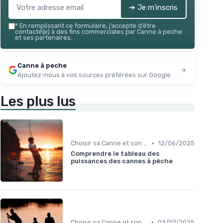
➔ Je m'inscris
*
En remplissant ce formulaire, j’accepte d’être
contacté(e) à des fins commerciales par Canne à peche
et ses partenaires.
Canne à peche
Ajoutez-nous à vos sources préférées sur Google
Les plus lus
•
Choisir sa Canne et son Équipement
12/06/2025
Comprendre le tableau des
puissances des cannes à pêche
•
Choisir sa Canne et son Équipement
03/07/2025