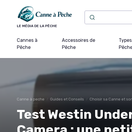
Panneau de gestion des cookies
LE MÉDIA DE LA PÊCHE
Cannes à
Accessoires de
Types
Pêche
Pêche
Pêch
Canne à peche
Guides et Conseils
Choisir sa Canne et s
Test Westin Unde
Camera : une pet