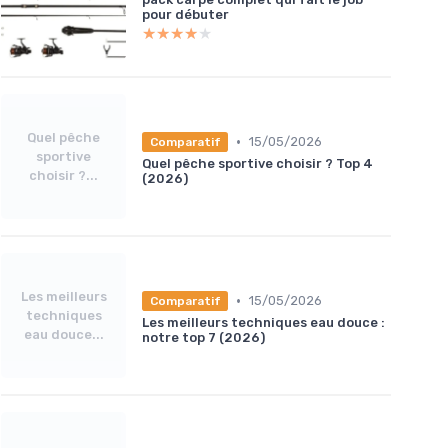
pour débuter
★★★★★
★★★★★
Quel pêche
•
15/05/2026
Comparatif
sportive
Quel pêche sportive choisir ? Top 4
choisir ?...
(2026)
Les meilleurs
•
15/05/2026
Comparatif
techniques
Les meilleurs techniques eau douce :
eau douce...
notre top 7 (2026)