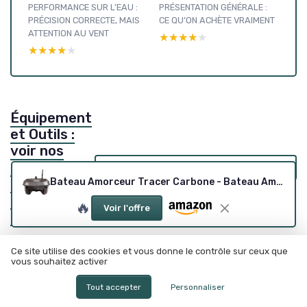
PERFORMANCE SUR L’EAU :
PRÉSENTATION GÉNÉRALE :
PRÉCISION CORRECTE, MAIS
CE QU’ON ACHÈTE VRAIMENT
ATTENTION AU VENT
★★★★★
★★★★★
★★★★★
★★★★★
Équipement
et Outils :
voir nos
autres
Voir tous les tests Équipement et Outils →
tests et
Bateau Amorceur Tracer Carbone - Bateau Amorceur
guides
🔥
Voir l'offre
d'achat
Ce site utilise des cookies et vous donne le contrôle sur ceux que
vous souhaitez activer
Tout accepter
Personnaliser