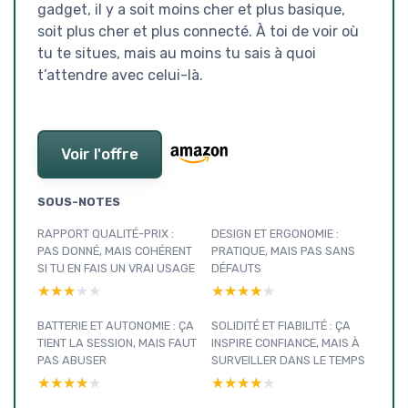
gadget, il y a soit moins cher et plus basique,
soit plus cher et plus connecté. À toi de voir où
tu te situes, mais au moins tu sais à quoi
t’attendre avec celui-là.
Voir l'offre
SOUS-NOTES
RAPPORT QUALITÉ-PRIX :
DESIGN ET ERGONOMIE :
PAS DONNÉ, MAIS COHÉRENT
PRATIQUE, MAIS PAS SANS
SI TU EN FAIS UN VRAI USAGE
DÉFAUTS
★★★★★
★★★★★
★★★★★
★★★★★
BATTERIE ET AUTONOMIE : ÇA
SOLIDITÉ ET FIABILITÉ : ÇA
TIENT LA SESSION, MAIS FAUT
INSPIRE CONFIANCE, MAIS À
PAS ABUSER
SURVEILLER DANS LE TEMPS
★★★★★
★★★★★
★★★★★
★★★★★