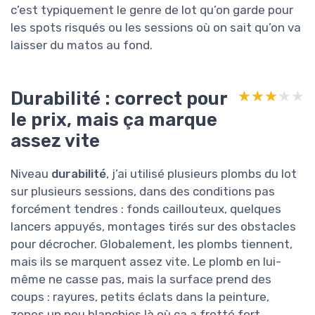
c’est typiquement le genre de lot qu’on garde pour
les spots risqués ou les sessions où on sait qu’on va
laisser du matos au fond.
Durabilité : correct pour
★★★★★
★★★★★
le prix, mais ça marque
assez vite
Niveau
durabilité
, j’ai utilisé plusieurs plombs du lot
sur plusieurs sessions, dans des conditions pas
forcément tendres : fonds caillouteux, quelques
lancers appuyés, montages tirés sur des obstacles
pour décrocher. Globalement, les plombs tiennent,
mais ils se marquent assez vite. Le plomb en lui-
même ne casse pas, mais la surface prend des
coups : rayures, petits éclats dans la peinture,
zones un peu blanchies là où ça a frotté fort.