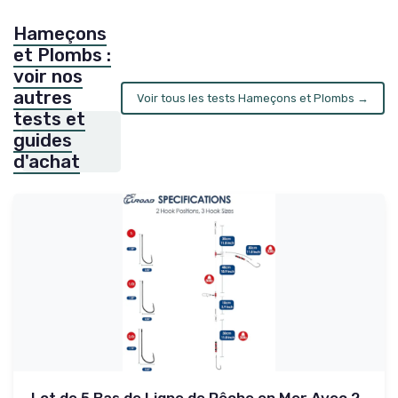
Hameçons
et Plombs :
voir nos
autres
Voir tous les tests Hameçons et Plombs →
tests et
guides
d'achat