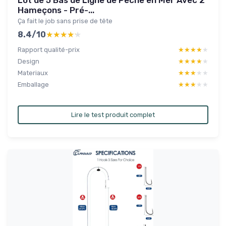
Lot de 5 Bas de Ligne de Pêche en Mer Avec 2
Hameçons - Pré-...
Ça fait le job sans prise de tête
8.4/10
★★★★★
★★★★★
Rapport qualité-prix
★★★★★
★★★★★
Design
★★★★★
★★★★★
Materiaux
★★★★★
★★★★★
Emballage
★★★★★
★★★★★
Lire le test produit complet