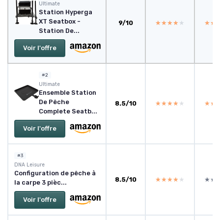
‎Ultimate
Station Hyperga
XT Seatbox -
9/10
★★★★★
★★★★★
★★
★★
Station De...
Voir l'offre
#2
‎Ultimate
Ensemble Station
De Pêche
8.5/10
★★★★★
★★★★★
★★
★★
Complete Seatb...
Voir l'offre
#3
DNA Leisure
Configuration de pêche à
8.5/10
★★★★★
★★★★★
★★
★★
la carpe 3 pièc...
Voir l'offre