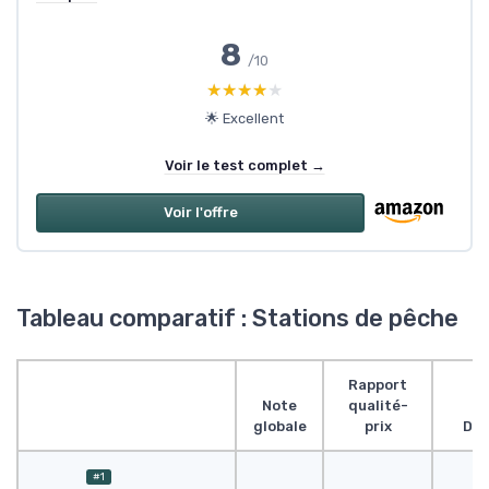
8
/10
★★★★★
★★★★★
🌟 Excellent
Voir le test complet →
Voir l'offre
Tableau comparatif : Stations de pêche
Rapport
Note
qualité-
globale
prix
Des
#1