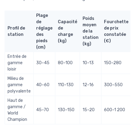
Plage
Poids
de
Capacité
Fourchette
moyen
Profil de
réglage
de
de prix
de la
station
des
charge
constatée
station
pieds
(kg)
(€)
(kg)
(cm)
Entrée de
gamme
30–45
80–100
10–13
150–280
loisir
Milieu de
gamme
40–60
110–130
12–16
300–550
polyvalente
Haut de
gamme /
45–70
130–150
15–20
600–1 200
World
Champion