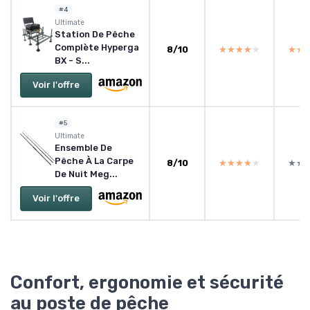
#4
Ultimate
Station De Pêche
Complète Hyperga
8/10
★★★★★
★★★★★
★★
★★
BX - S...
Voir l'offre
#5
‎Ultimate
Ensemble De
Pêche À La Carpe
8/10
★★★★★
★★★★★
★★
★★
De Nuit Meg...
Voir l'offre
Confort, ergonomie et sécurité
au poste de pêche