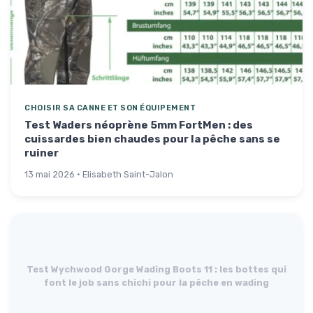
CHOISIR SA CANNE ET SON ÉQUIPEMENT
Test Waders néoprène 5mm FortMen : des
cuissardes bien chaudes pour la pêche sans se
ruiner
13 mai 2026 · Elisabeth Saint-Jalon
Test Wychwood Gorge Wading Boots 11 : les bottes qui
font le job sans chichi pour la pêche en wading