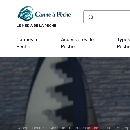
Panneau de gestion des cookies
LE MÉDIA DE LA PÊCHE
Cannes à
Accessoires de
Types
Pêche
Pêche
Pêch
Canne à peche
Communauté et Ressources
Blogs et Vlog