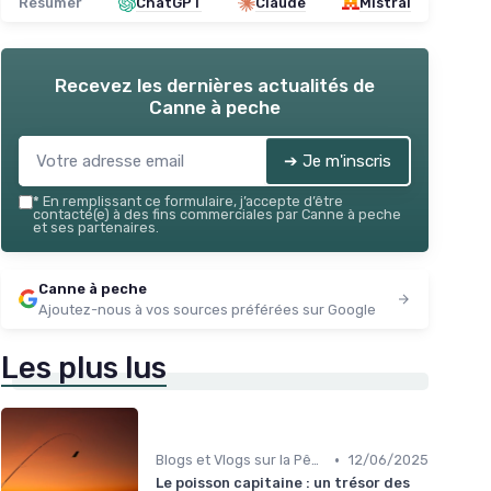
Résumer
ChatGPT
Claude
Mistral
Recevez les dernières actualités de
Canne à peche
➔ Je m'inscris
*
En remplissant ce formulaire, j’accepte d’être
contacté(e) à des fins commerciales par Canne à peche
et ses partenaires.
Canne à peche
Ajoutez-nous à vos sources préférées sur Google
Les plus lus
•
Blogs et Vlogs sur la Pêche
12/06/2025
Le poisson capitaine : un trésor des