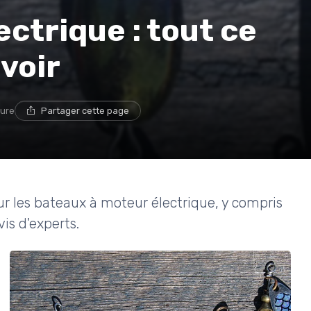
ctrique : tout ce
voir
ture
Partager cette page
r les bateaux à moteur électrique, y compris
vis d'experts.