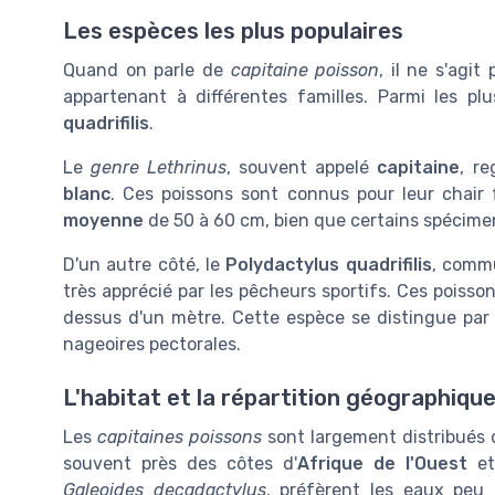
Les espèces les plus populaires
Quand on parle de
capitaine poisson
, il ne s'agi
appartenant à différentes familles. Parmi les p
quadrifilis
.
Le
genre Lethrinus
, souvent appelé
capitaine
, r
blanc
. Ces poissons sont connus pour leur chair
moyenne
de 50 à 60 cm, bien que certains spécimen
D'un autre côté, le
Polydactylus quadrifilis
, comm
très apprécié par les pêcheurs sportifs. Ces poisso
dessus d'un mètre. Cette espèce se distingue pa
nageoires pectorales.
L'habitat et la répartition géographiqu
Les
capitaines poissons
sont largement distribués d
souvent près des côtes d'
Afrique de l'Ouest
et
Galeoides decadactylus
, préfèrent les eaux peu