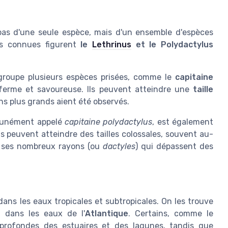
t pas d'une seule espèce, mais d'un ensemble d'espèces
lus connues figurent
le
Lethrinus
et le Polydactylus
egroupe plusieurs espèces prisées, comme le
capitaine
 ferme et savoureuse. Ils peuvent atteindre une
taille
s plus grands aient été observés.
unément appelé
capitaine polydactylus
, est également
ns peuvent atteindre des tailles colossales, souvent au-
r ses nombreux rayons (ou
dactyles
) qui dépassent des
e
ans les eaux tropicales et subtropicales. On les trouve
 dans les eaux de l'
Atlantique
. Certains, comme le
 profondes des estuaires et des lagunes, tandis que