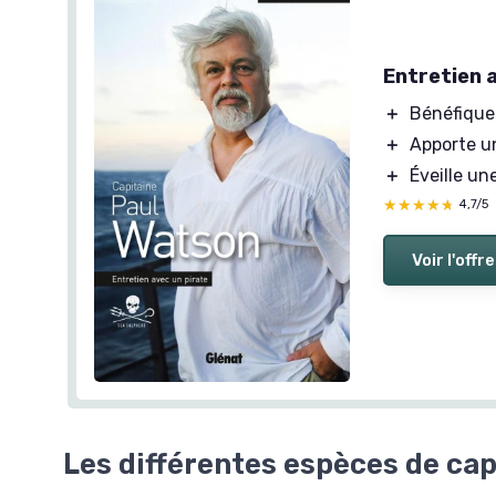
Entretien 
＋
Bénéfique
＋
Apporte 
＋
Éveille un
★★★★★
★★★★★
4,7/5
Voir l'offre
Les différentes espèces de cap