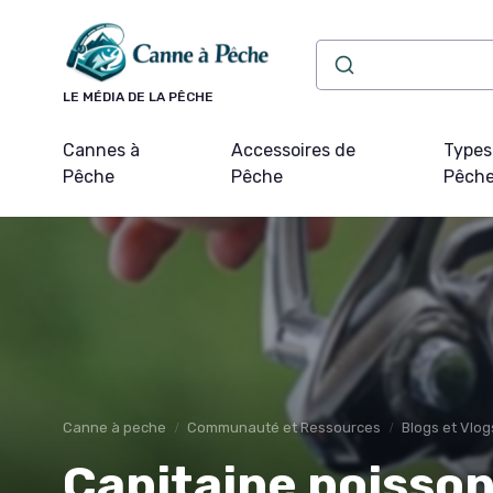
Panneau de gestion des cookies
LE MÉDIA DE LA PÊCHE
Cannes à
Accessoires de
Types
Pêche
Pêche
Pêch
Canne à peche
Communauté et Ressources
Blogs et Vlog
Capitaine poisson