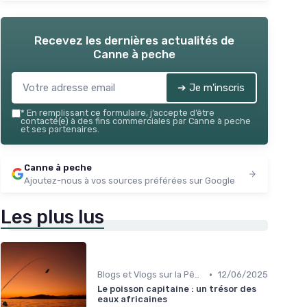
Recevez les dernières actualités de
Canne à peche
➔ Je m'inscris
*
En remplissant ce formulaire, j’accepte d’être
contacté(e) à des fins commerciales par Canne à peche
et ses partenaires.
Canne à peche
Ajoutez-nous à vos sources préférées sur Google
Les plus lus
•
Blogs et Vlogs sur la Pêche
12/06/2025
Le poisson capitaine : un trésor des
eaux africaines