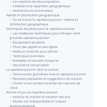
— Les espèces les plus populaires
— L'habitat et la répartition géographique
— Recherche et conservation
Habitat et distribution géographique
— Où se trouve le capitaine poisson : habitat et
distribution géographique
Chapeau Marin Réglable
🔥
Techniques de pêche pour le capitaine poisson
JINGTOPS
— Les meilleures techniques pour attraper votre
te pour
FER
prochain capitaine poisson
＋
Réglable
pour un ajustement parfait
Aqu
— Équipement de pêche
＋
Inclus
un télescope
Med
r
— Choix des appâts et des lignes
＋
Idéal
pour déguisements marins
＋
— Meilleurs endroits pour pêcher
＋
Parfait
pour fêtes à la plage
— Techniques avancées
eau
＋
＋
Unisexe
pour homme et femme
— Exemples et conseils d'experts
＋
— Sécurité et conservation
★★★★★
★★★★★
4,5/5
—
4 avis
mprimé
＋
Le capitaine poisson dans la cuisine
aisie
au
★★
★★
— Découvertes gustatives avec le capitaine poisson
Voir l'offre
— Recettes populaires et suggestions de cuisson
— Choisir le bon produit et éviter les ruptures de
stock
Marché et prix du capitaine poisson
— Analyse du marché et variation des prix
— Études sur la disponibilité et l'impact
environnemental