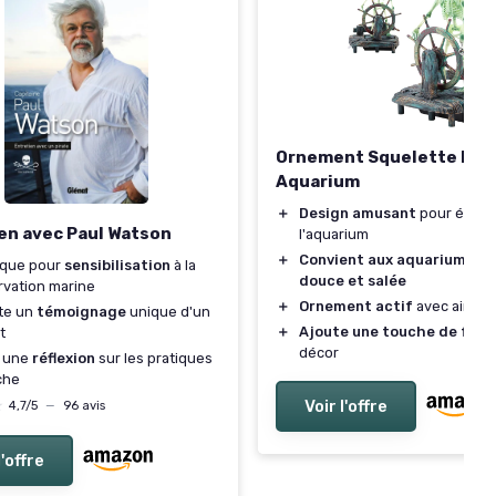
Ornement Squelette Pira
Aquarium
＋
Design amusant
pour égaye
en avec Paul Watson
l'aquarium
＋
Convient aux aquariums d'
ique pour
sensibilisation
à la
douce et salée
vation marine
＋
Ornement actif
avec air co
te un
témoignage
unique d'un
＋
Ajoute une touche de fant
t
décor
e une
réflexion
sur les pratiques
che
★
★
Voir l'offre
4,7/5
—
96 avis
l'offre