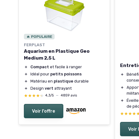
🔥 POPULAIRE
FERPLAST
ait
Aquarium en Plastique Geo
Medium 2,5 L
Entreti
＋
Compact
et facile à ranger
＋
Idéal pour
petits poissons
＋
Bénéf
conser
＋
Matériau en
plastique
durable
＋
Appor
＋
Design
vert
attrayant
militan
★★★★★
★★★★★
4,3/5
—
4859 avis
＋
Éveill
de pê
Voir l'offre
★★★★
★★★★
Voir 