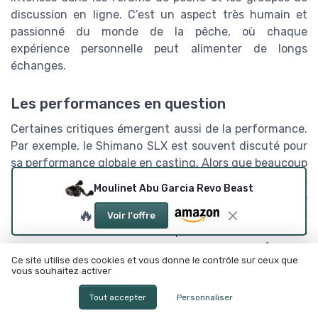
discussion en ligne. C’est un aspect très humain et
passionné du monde de la pêche, où chaque
expérience personnelle peut alimenter de longs
échanges.
Les performances en question
Certaines critiques émergent aussi de la performance.
Par exemple, le Shimano SLX est souvent discuté pour
sa performance globale en casting. Alors que beaucoup
de critiques louent sa fluidité et sa précision, d'autres
Moulinet Abu Garcia Revo Beast
trouvent qu'il pêche en termes de durabilité et de
🔥
contrôle, surtout dans des conditions météorologiques
Voir l'offre
difficiles. Cela montre bien que les attentes et les
expériences peuvent varier largement (source:
Ce site utilise des cookies et vous donne le contrôle sur ceux que
P&ecirc;che Sportive Magazine
).
vous souhaitez activer
Tout accepter
Personnaliser
Les controverses marketing