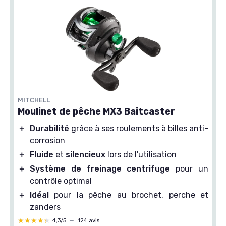
MITCHELL
Moulinet de pêche MX3 Baitcaster
＋
Durabilité
grâce à ses roulements à billes anti-
corrosion
＋
Fluide
et
silencieux
lors de l'utilisation
＋
Système de freinage centrifuge
pour un
contrôle optimal
＋
Idéal
pour la pêche au brochet, perche et
zanders
★★★★★
★★★★★
4,3/5
—
124 avis