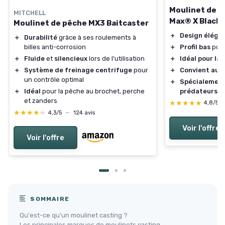
Moulinet de p
MITCHELL
Max® X Black 
Moulinet de pêche MX3 Baitcaster
＋
Design éléga
＋
Durabilité
grâce à ses roulements à
＋
Profil bas
pour
billes anti-corrosion
＋
Idéal pour la
＋
Fluide
et
silencieux
lors de l'utilisation
＋
Convient aux
＋
Système de freinage centrifuge
pour
un contrôle optimal
＋
Spécialement
prédateurs
＋
Idéal
pour la pêche au brochet, perche
et zanders
★★★★★
★★★★★
4,8/5
★★★★★
★★★★★
4,3/5
—
124 avis
Voir l'offre
Voir l'offre
SOMMAIRE
Qu'est-ce qu'un moulinet casting ?
Les principales marques de moulinets casting