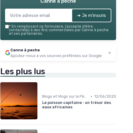
Canne à peche
➔ Je m'inscris
*
En remplissant ce formulaire, j’accepte d’être
contacté(e) à des fins commerciales par Canne à peche
et ses partenaires.
Canne à peche
Ajoutez-nous à vos sources préférées sur Google
Les plus lus
•
Blogs et Vlogs sur la Pêche
12/06/2025
Le poisson capitaine : un trésor des
eaux africaines