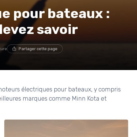
e pour bateaux :
devez savoir
ture
Partager cette page
 moteurs électriques pour bateaux, y compris
 meilleures marques comme Minn Kota et