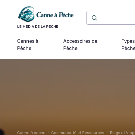
Panneau de gestion des cookies
LE MÉDIA DE LA PÊCHE
Cannes à
Accessoires de
Types
Pêche
Pêche
Pêch
Canne à peche
Communauté et Ressources
Blogs et Vlog