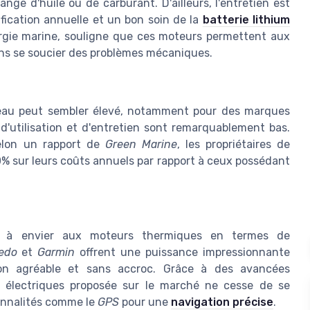
ge d'huile ou de carburant. D'ailleurs, l'entretien est
fication annuelle et un bon soin de la
batterie lithium
ergie marine, souligne que ces moteurs permettent aux
sans se soucier des problèmes mécaniques.
au peut sembler élevé, notamment pour des marques
 d'utilisation et d'entretien sont remarquablement bas.
elon un rapport de
Green Marine
, les propriétaires de
% sur leurs coûts annuels par rapport à ceux possédant
 à envier aux moteurs thermiques en termes de
edo
et
Garmin
offrent une puissance impressionnante
ion agréable et sans accroc. Grâce à des avancées
 électriques proposée sur le marché ne cesse de se
ionnalités comme le
GPS
pour une
navigation précise
.