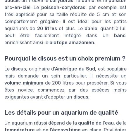
douce
, on trouve le
corydoras
, le
danio
, et le
poisson
arc-en-ciel
. Le
poisson-corydoras
, par exemple, est
très apprécié pour sa taille réduite de 5 cm et son
comportement grégaire. Il est idéal pour les petits
aquariums de
20 litres
et plus. Le
danio
, quant à lui,
peut être facilement intégré dans un
banc
,
enrichissant ainsi le
biotope amazonien
.
Pourquoi le discus est un choix premium ?
Le
discus
, originaire d'
Amérique du Sud
, est populaire
mais demande un soin particulier. Il nécessite un
volume minimum
de 200 litres pour prospérer. Si vous
êtes novice, commencez par des espèces moins
exigeantes avant d'adopter un
discus
.
Les détails pour un aquarium de qualité
Un aquarium réussi dépend de la
qualité de l'eau
, de la
température
et de
l'écosystème
en place. Privilégiez