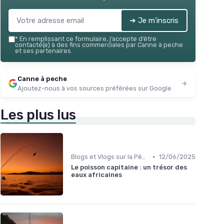
➔ Je m'inscris
*
En remplissant ce formulaire, j’accepte d’être
contacté(e) à des fins commerciales par Canne à peche
et ses partenaires.
Canne à peche
Ajoutez-nous à vos sources préférées sur Google
Les plus lus
•
Blogs et Vlogs sur la Pêche
12/06/2025
Le poisson capitaine : un trésor des
eaux africaines