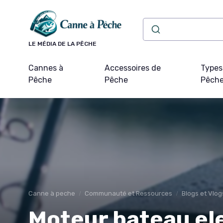
Panneau de gestion des cookies
LE MÉDIA DE LA PÊCHE
Cannes à
Accessoires de
Types
Pêche
Pêche
Pêch
Canne à peche
Communauté et Ressources
Blogs et Vlog
Moteur bateau ele