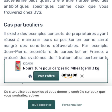
bactérienne peut quant à elle être traitée avec des
antibiotiques spécifiques comme ceux que vous
trouverez chez DVS.
Cas particuliers
Il existe des exemples concrets de propriétaires ayant
réussi à maintenir leurs carpes koï en bonne santé
malgré des conditions défavorables. Par exemple,
Jean-Pierre, propriétaire de carpes koï en France, a
intégré des systèmes de filtration ultra performants
SuperFish Pond Eco, et a réussi à réduire les maladies
KIJAKO
Nourriture pour carpes koï Wheatgerm 3 kg
de ses poissons à presque zéro en trois ans. Ce genre
🔥
de cas montre bien que des mesures préventives et
Voir l'offre
réactives peuvent faire toute la différence.
Ce site utilise des cookies et vous donne le contrôle sur ceux que
Études de cas et exemples de
vous souhaitez activer
bassins réussis
Tout accepter
Personnaliser