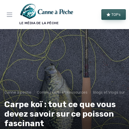
Panneau de gestion des cookies
TOPs
LE MÉDIA DE LA PÊCHE
Canne à peche
Communauté et Ressources
Blogs et Vlogs sur l
Carpe koï : tout ce que vous
devez savoir sur ce poisson
fascinant