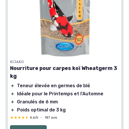
KIJAKO
Nourriture pour carpes koï Wheatgerm 3
kg
＋
Teneur élevée en germes de blé
＋
Idéale pour le Printemps et l'Automne
＋
Granulés de 6 mm
＋
Poids optimal de 3 kg
★★★★★
★★★★★
4,6/5
—
187 avis