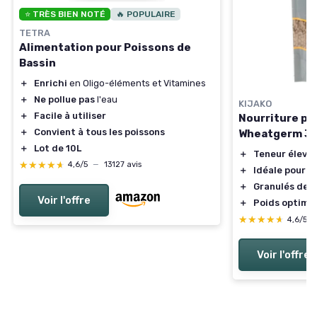
⭐ TRÈS BIEN NOTÉ
🔥 POPULAIRE
TETRA
Alimentation pour Poissons de
Bassin
＋
Enrichi
en Oligo-éléments et Vitamines
＋
Ne pollue pas
l'eau
KIJAKO
＋
Facile à utiliser
Nourriture po
＋
Convient à tous les poissons
Wheatgerm 3 
＋
Lot de 10L
＋
Teneur élevée
★★★★★
★★★★★
4,6/5
—
13127 avis
＋
Idéale pour l
＋
Granulés de 
Voir l'offre
＋
Poids optimal
★★★★★
★★★★★
4,6/5
Voir l'offre