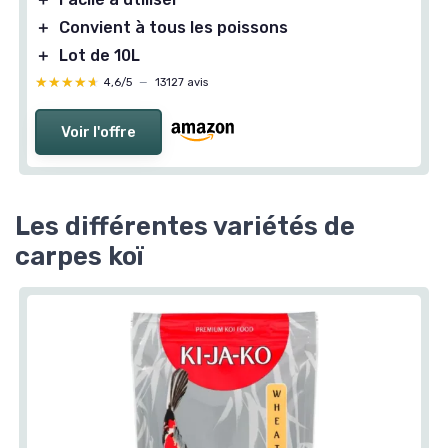
＋
Convient à tous les poissons
＋
Lot de 10L
★★★★★
★★★★★
4,6/5
—
13127 avis
Voir l'offre
Les différentes variétés de
carpes koï