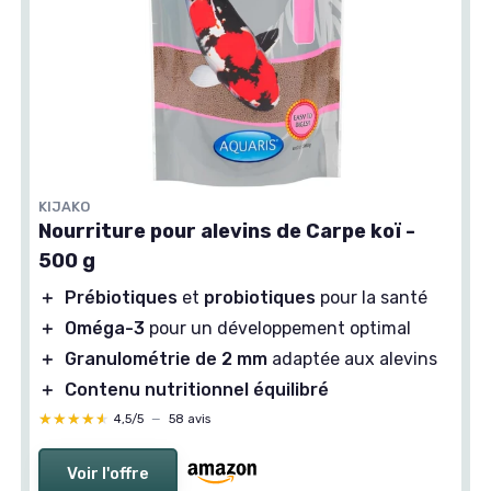
KIJAKO
Nourriture pour alevins de Carpe koï -
500 g
＋
Prébiotiques
et
probiotiques
pour la santé
＋
Oméga-3
pour un développement optimal
＋
Granulométrie de 2 mm
adaptée aux alevins
＋
Contenu nutritionnel équilibré
★★★★★
★★★★★
4,5/5
—
58 avis
Voir l'offre