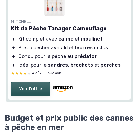
MITCHELL
Kit de Pêche Tanager Camouflage
＋
Kit complet avec
canne
et
moulinet
＋
Prêt à pêcher avec
fil
et
leurres
inclus
＋
Conçu pour la pêche au
prédator
＋
Idéal pour le
sandres
,
brochets
et
perches
★★★★★
★★★★★
4,3/5
—
632 avis
Voir l'offre
Budget et prix public des cannes
à pêche en mer