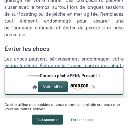
guidage de votre canne. Ces composants peuvent
s'user avec le temps, surtout lors de longues sessions
de surfcasting ou de pêche en mer agitée. Remplacez
tout élément endommagé pour assurer une
performance optimale et éviter de perdre une prise
précieuse.
Éviter les chocs
Les chocs peuvent sérieusement endommager votre
canne à pêche. Évitez de la frapper contre des objets
durs et faites attention lors du transport. Utiliser un
Canne à pêche PENN Prevail III
étui de transport est souvent une bonne idée pour
🔥
protéger votre matériel.
Voir l'offre
Astuces de pros
Ce site utilise des cookies et vous donne le contrôle sur ceux que
vous souhaitez activer
Les experts en pêche comme Jean-Pierre Faure,
rédacteur pour
Pêche Magazine
, soulignent
Tout accepter
Personnaliser
l’importance d’un entretien régulier et méticuleux. «