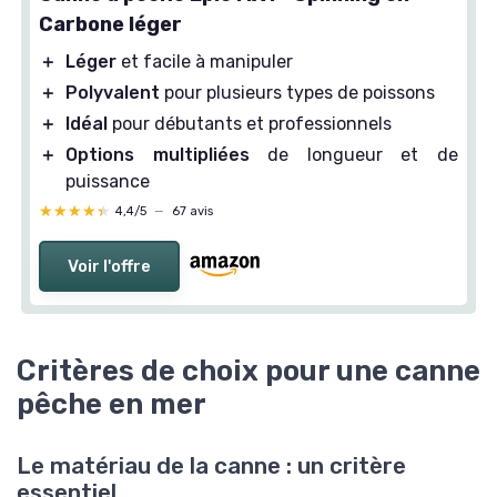
Carbone léger
＋
Léger
et facile à manipuler
＋
Polyvalent
pour plusieurs types de poissons
＋
Idéal
pour débutants et professionnels
＋
Options multipliées
de longueur et de
puissance
★★★★★
★★★★★
4,4/5
—
67 avis
Voir l'offre
Critères de choix pour une canne
pêche en mer
Le matériau de la canne : un critère
essentiel