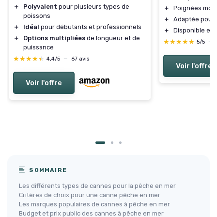
＋
Polyvalent
pour plusieurs types de
＋
Poignées mod
poissons
＋
Adaptée pour l
＋
Idéal
pour débutants et professionnels
＋
Disponible en
＋
Options multipliées
de longueur et de
★★★★★
★★★★★
5/5
—
puissance
★★★★★
★★★★★
4,4/5
—
67 avis
Voir l'offre
Voir l'offre
SOMMAIRE
Les différents types de cannes pour la pêche en mer
Critères de choix pour une canne pêche en mer
Les marques populaires de cannes à pêche en mer
Budget et prix public des cannes à pêche en mer