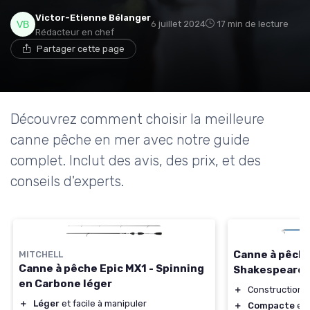
Victor-Etienne Bélanger
6 juillet 2024
17 min de lecture
Rédacteur en chef
Partager cette page
Découvrez comment choisir la meilleure
canne pêche en mer avec notre guide
complet. Inclut des avis, des prix, et des
conseils d'experts.
Canne à pêch
MITCHELL
Canne à pêche Epic MX1 - Spinning
Shakespeare F
en Carbone léger
＋
Construction 
＋
Léger
et facile à manipuler
＋
Compacte
et