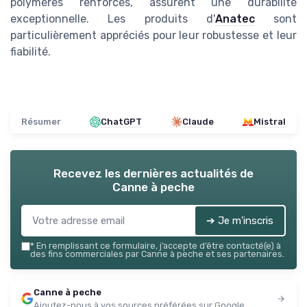
polymères renforcés, assurent une durabilité
exceptionnelle. Les produits d'
Anatec
sont
particulièrement appréciés pour leur robustesse et leur
fiabilité.
Résumer
ChatGPT
Claude
Mistral
Recevez les dernières actualités de
Canne à peche
➔ Je m'inscris
*
En remplissant ce formulaire, j’accepte d’être contacté(e) à
des fins commerciales par Canne à peche et ses partenaires.
Canne à peche
Ajoutez-nous à vos sources préférées sur Google