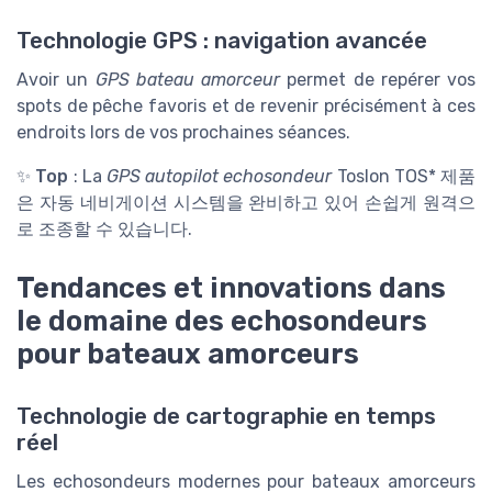
Technologie GPS : navigation avancée
Avoir un
GPS bateau amorceur
permet de repérer vos
spots de pêche favoris et de revenir précisément à ces
endroits lors de vos prochaines séances.
✨
Top
: La
GPS autopilot echosondeur
Toslon TOS* 제품
은 자동 네비게이션 시스템을 완비하고 있어 손쉽게 원격으
로 조종할 수 있습니다.
Tendances et innovations dans
le domaine des echosondeurs
pour bateaux amorceurs
Technologie de cartographie en temps
réel
Les echosondeurs modernes pour bateaux amorceurs